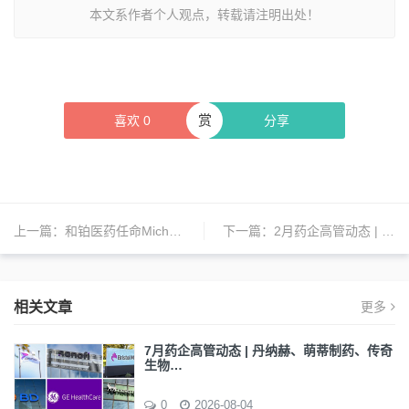
本文系作者个人观点，转载请注明出处！
赏
喜欢
0
分享
上一篇：
和铂医药任命Michael D. Patten为首席战略官
下一篇：
2月药企高管动态 | 诺华、GE医疗、第一三共、武田、辉瑞、百特、艾伯维、丹纳赫、强生、百济神州、直观复星等全球药企人事变动
相关文章
更多
7月药企高管动态 | 丹纳赫、萌蒂制药、传奇
生物…
0
2026-08-04