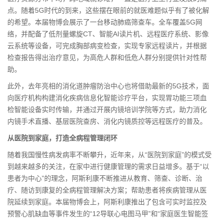
点。随着5G时代的到来，这些摆在眼前的就医难题似乎有了被化解
的希望。本届物博会展示了一台移动肺癌筛查车。全车覆盖5G网
络，并配备了低剂量螺旋CT、智能AI读片机、远程医疗系统、影像
云系统等设备，可完成胸部病变检查，实现专家远程读片，并根据
检查报告得出治疗意见，为高危人群和低危人群分别提供针对性帮
助。
此外，去年亮相的消化道肿瘤防治中心也将借助最新的5G技术，面
向医疗机构构建消化疾病信息化智能诊疗平台，实现胃功能三项血
检智能设备实时传输，并通过开展内镜培训学院等方式，助力消化
内镜手术直播、基层医院查房、消化内镜质控等远程医疗的普及。
从医院到家庭，打造全病程管理闭环
随着我国慢性病发病率不断攀升，近年来，从“医院到家庭”的模式受
到越来越多的关注，在家中进行健康管理的需求日益增多。基于“以
患者为中心”的理念，阿斯利康不断推进从教育、筛查、诊断、治
疗、随访到康复的全病程管理解决方案；帮助患者将疾病管理从医
院延续到家庭。本届物博会上，阿斯利康推出了包含可实时监控及
预警心肌缺血等事件发生的“12导联心电图马甲”和“家庭医生智能签