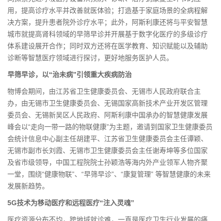
用，提高诊疗水平并改善就医体验；打造基于家庭场景的全病程解
决方案，提升患者院外诊疗水平；此外，阿斯利康还将与平安智慧
城市就提高肾科领域的早筛早诊并开展基于数字化医疗的多级诊疗
体系建设展开合作；同时双方还将在医学教育、知识赋能以及辅助
诊断等智慧医疗领域进行探讨，更好地服务医护人员。
早筛早诊，以“治未病”引领重大疾病防治
物博会期间，由江苏省卫生健康委员会、无锡市人民政府联合主
办，由无锡市卫生健康委员会、无锡国家高新技术产业开发区管理
委员会、无锡新吴区人民政府、阿斯利康中国承办的智慧健康发展
峰会以“走向一带一路的物联健康”为主题，邀请到国家卫生健康委员
会统计信息中心副主任胡建平、江苏省卫生健康委员会主任谭颖、
无锡市副市长刘霞、无锡市卫生健康委员会主任谢寿坤等多位国家
及省市级领导，中国工程院院士孙颖浩等海内外产业领军人物齐聚
一堂，围绕“健康物联”、“早筛早诊”、“康复管理” 等智慧健康的未来
发展新趋势。
5G
技术为移动医疗和远程医疗“注入灵魂”
医疗资源分布不均，跨地域就诊难，一直是医疗卫生行业发展的痛