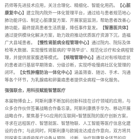
药师等先进技术应用，关注合理化、精细化、智能化用药。
【心脏
康复中心】
建立院内院外一体化管理平台，通过给与患者规范地心
肺功能评估、制定心脏康复方案、开展家庭监测，帮助患者改善心
肺功能，最终提高患者生活质量，降低事件复发。
【智惠医共体】
通过提供模块化解决方案，助力政府推动优质医疗资源下沉，造福
广大县域患者。
【慢性肾脏病全程管理中心】
通过院内、院际及体
检等大数据、实现慢性肾脏病的“早筛早诊”、规范化诊疗和全病程管
理，并提供居家腹透等模式。
【咳喘管理中心】
通过对有咳喘症状
的患者进行基层早期筛查、分级诊断，实现呼吸慢病社区化管理的
闭环。
【女性肿瘤防治一体化中心】
涵盖筛查、随访、手术、沟通
等各个环节，为乳腺癌和卵巢癌患者提供全病程一体化服务。
强强联合，用科技赋能智慧医疗
本届物博会上，阿斯利康不断加码创新科技在诊疗领域的应用，与
众多合作伙伴签署战略合作备忘录。阿斯利康携手华为、移动开展
战略合作，聚焦基于5G应用的互联网+智慧医院的医疗创新方案，
寻求在远程医疗、智慧就医、智慧物联、人工智能等医疗信息化建
设的合作；与此同时，阿斯利康与欧姆龙达成合作意向，双方将共
同探索先进呼吸医疗设备从预防、诊断、治疗到康复全环节的应