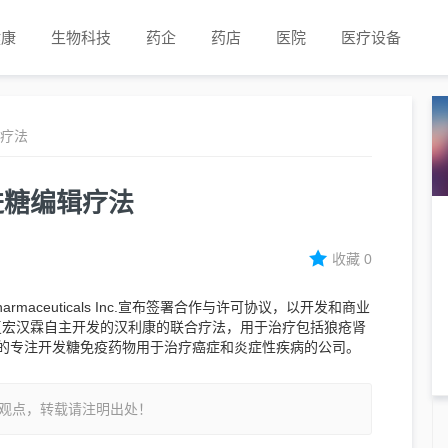
健康
生物科技
药企
药店
医院
医疗设备
辑疗法
推进糖编辑疗法
收藏
0
harmaceuticals Inc.宣布签署合作与许可协议，以开发和商业
02与复宏汉霖自主开发的汉利康的联合疗法，用于治疗包括狼疮肾
家领先的专注开发糖免疫药物用于治疗癌症和炎症性疾病的公司。
观点，转载请注明出处！