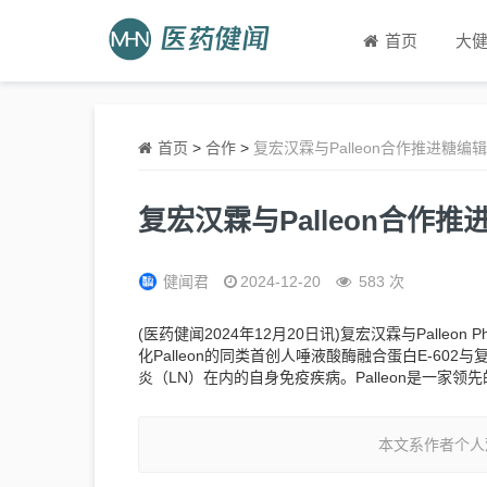
首页
大
首页
>
合作
>
复宏汉霖与Palleon合作推进糖编
复宏汉霖与Palleon合作
健闻君
2024-12-20
583 次
(医药健闻2024年12月20日讯)复宏汉霖与Palleon P
化Palleon的同类首创人唾液酸酶融合蛋白E-6
炎（LN）在内的自身免疫疾病。Palleon是一
本文系作者个人