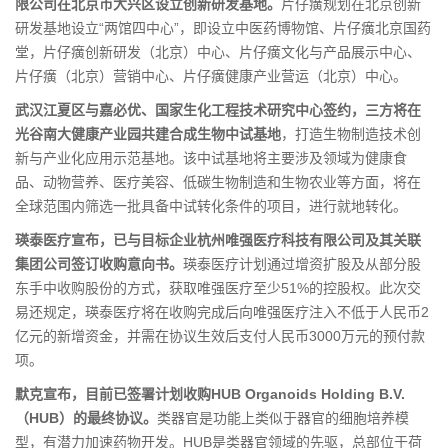
限公司在北京市大兴区设立创新研发基地。
片仔癀规划在北京创新
研发基地设立“两馆四中心”，即设立中医药博物馆、片仔癀北京国药
堂，片仔癀创新研发（北京）中心、片仔癀文化与产品展示中心、
片仔癀（北京）营销中心、片仔癀健康产业营运（北京）中心。
武汉江夏区与嘉必优、国家生化工程技术研究中心签约，三方将在
光谷南大健康产业园共建合成生物中试基地
，打造生物制造技术创
新与产业化应用示范基地。该中试基地将主要涉及领域为健康食
品、动物营养、医疗美容、低碳生物制造和生物农业等方面，将在
全球范围内筛选一批具备中试转化条件的项目，进行就地转化。
瑛泰医疗宣布，已与目标企业杭州唯强医疗科技有限公司及其关联
集团公司签订收购意向书。
瑛泰医疗计划通过增资扩股及从部分股
东手中收购股份的方式，获取唯强医疗至少51%的控股权。此次交
易还规定，瑛泰医疗将在收购完成后向唯强医疗注入不低于人民币2
亿元的新增资金，并需在协议生效后支付人民币3000万元的预付款
项。
默克宣布，目前已签署计划收购HUB Organoids Holding B.V.
（HUB）的最终协议。
类器官是功能上类似于器官的细胞培养模
型，有潜力加速药物开发。HUB是类器官领域的先驱，总部位于荷