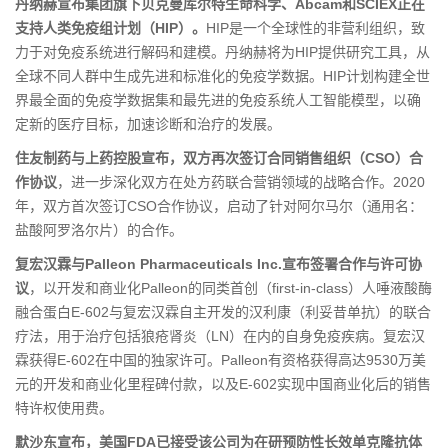
丹纳赫宣布集团旗下贝克曼库尔特生命科学、Abcam和SCIEX正在
支持人类免疫组计划（HIP）。
HIP是一个全球性的非营利组织，致
力于对免疫系统进行解码和建模。丹纳赫将为HIP提供研究工具，从
全球不同人群中生成先进和标准化的免疫学数据。HIP计划构建全世
界最全面的免疫学数据集和最先进的免疫系统人工智能模型，以确
定新的医疗目标，加速诊断和治疗的发展。
住友制药与上药控股宣布，双方再次签订合同销售组织（CSO）合
作协议
，进一步深化双方在处方药联合营销领域的战略合作。2020
年，双方首次签订CSO合作协议，启动了针对阿尔马尔（通用名：
盐酸阿罗洛尔片）的合作。
复宏汉霖与Palleon Pharmaceuticals Inc.宣布签署合作与许可协
议
，以开发和商业化Palleon的同类首创（first-in-class）人唾液酸酶
融合蛋白E-602与复宏汉霖自主开发的汉利康（利妥昔单抗）的联合
疗法，用于治疗包括狼疮肾炎（LN）在内的自身免疫疾病。复宏汉
霖获得E-602在中国的独家许可。Palleon有资格获得高达9530万美
元的开发和商业化里程碑付款，以及E-602实现中国商业化后的销售
特许权使用费。
默沙东宣布，美国FDA已接受该公司为在研预防性长效单克隆抗体