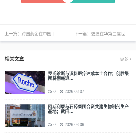
上一篇：
跨国药企在中国 | 碧迪、洁定、勃林格殷格翰、武田、默沙东、鹏瑞利、百汇医疗、赛诺菲、丹纳赫、波士顿科学、阿斯利康等新动态
下一篇：
碧迪在华第三座世界级生产基地正式投运；默沙东超20亿美元买下翰森制药GLP-1新药全球权益；赢创大规模重组 | 日报
相关文章
更多
罗氏诊断与汉科医疗达成本土合作；创胜集
团将彻底退…
0
2026-08-07
阿斯利康与石药集团合资共建生物制剂生产
基地；武田…
0
2026-08-06