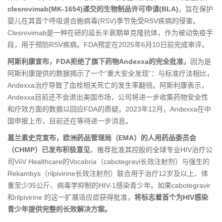
clesrovimab(MK-1654)递交的生物制品许可申请(BLA)
，旨在保护
婴儿在其首个呼吸道合胞病毒(RSV)季节免受RSV疾病的侵害。
Clesrovimab是一种在研的延长半衰期单克隆抗体，作为被动免疫手
段，用于预防RSV疾病。FDA预定在2025年6月10日前完成审评。
阿斯利康宣布，FDA拒绝了旗下药物Andexxa的完全批准，
因为是
阿斯利康提供的数据揭示了一个“重大安全发现”：与标准疗法相比，
Andexxa治疗导致了血栓相关死亡的发生率翻倍。阿斯利康表示，
Andexxa目前还不会退出美国市场，公司将进一步收集药物安全性
和疗效方面的数据以回应FDA的质疑。2023年12月，Andexxa在中
国申报上市，目前还在等待进一步消息。
葛兰素史克宣布，欧洲药品管理局（EMA）的人用药品委员会
（CHMP）已发布积极意见
，推荐批准其控股的全球专业HIV治疗公
司ViiV Healthcare的Vocabria（cabotegravi长效注射剂）与强生的
Rekambys（rilpivirine长效注射剂）联合用于治疗12岁及以上、体
重至少35公斤、病毒学抑制的HIV-1感染青少年。如果cabotegravir
和rilpivirine 的这一扩展适应症获得批准，
将标志着首个为HIV感染
青少年提供完整的长效解决方案。