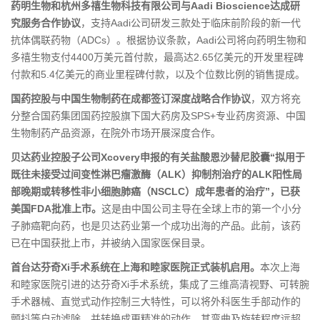
药明生物和杭州多禧生物科技有限公司与Aadi Bioscience达成研
究服务合作协议
，支持Aadi公司研发三款处于临床前阶段的新一代
抗体偶联药物（ADCs）。根据协议条款，Aadi公司将向药明生物和
多禧生物支付4400万美元首付款，最高达2.65亿美元的开发里程碑
付款和5.4亿美元的商业里程碑付款，以及个位数比例的销售提成。
国药控股与中国生物制药在成都签订深度战略合作协议
，双方将充
分整合国药集团国药控股旗下国大药房及SPS+专业药房资源、中国
生物制药产品资源，在院外市场开展深度合作。
贝达药业控股子公司Xcovery申报的有关盐酸恩沙替尼胶囊“拟用于
既往未接受过间变性淋巴瘤激酶（ALK）抑制剂治疗的ALK阳性局
部晚期或转移性非小细胞肺癌（NSCLC）成年患者的治疗”，已获
美国FDA批准上市。
这是由中国公司主导在全球上市的第一个小分
子肺癌靶向药，也是贝达药业第一个成功出海的产品。此前，该药
已在中国获批上市，并被纳入国家医保目录。
首台达芬奇Xi手术系统在上海和睦家医院正式装机启用。
本次上海
和睦家医院引进的达芬奇Xi手术系统，集成了三维高清视野、可转腕
手术器械、直觉式动作控制三大特性，可以将外科医生手部动作的
颤抖等自动滤除，并转换成更精准的动作，其弯曲及旋转程度远超