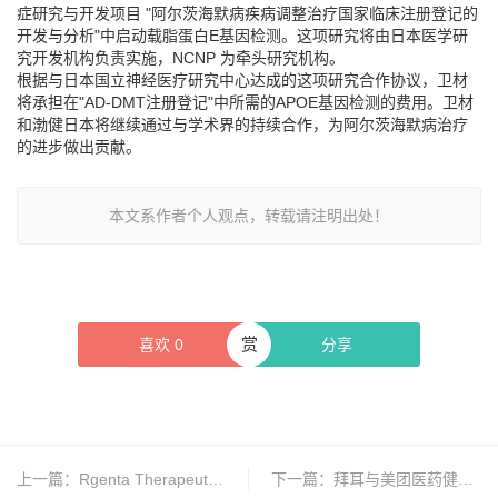
症研究与开发项目 "阿尔茨海默病疾病调整治疗国家临床注册登记的
开发与分析"中启动载脂蛋白E基因检测。这项研究将由日本医学研
究开发机构负责实施，NCNP 为牵头研究机构。
根据与日本国立神经医疗研究中心达成的这项研究合作协议，卫材
将承担在"AD-DMT注册登记"中所需的APOE基因检测的费用。卫材
和渤健日本将继续通过与学术界的持续合作，为阿尔茨海默病治疗
的进步做出贡献。
本文系作者个人观点，转载请注明出处！
赏
喜欢
0
分享
上一篇：
Rgenta Therapeutics与GSK达成战略合作
下一篇：
拜耳与美团医药健康合作再加码，开展营销共建