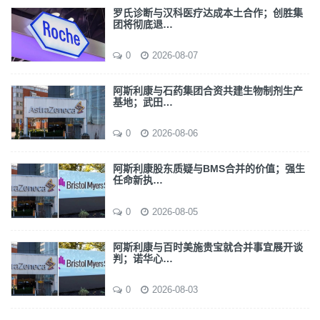
罗氏诊断与汉科医疗达成本土合作；创胜集
团将彻底退…
0
2026-08-07
阿斯利康与石药集团合资共建生物制剂生产
基地；武田…
0
2026-08-06
阿斯利康股东质疑与BMS合并的价值；强生
任命新执…
0
2026-08-05
阿斯利康与百时美施贵宝就合并事宜展开谈
判；诺华心…
0
2026-08-03