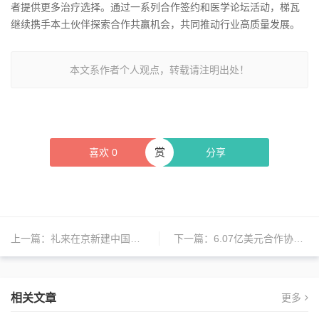
者提供更多治疗选择。通过一系列合作签约和医学论坛活动，梯瓦
继续携手本土伙伴探索合作共赢机会，共同推动行业高质量发展。
本文系作者个人观点，转载请注明出处！
赏
喜欢
0
分享
上一篇：
礼来在京新建中国医学创新中心和创新孵化器；波士顿科学中国区首个生产制造基地在上海开业；拜耳健康消费品中国创新合作中心在上海成立
下一篇：
6.07亿美元合作协议：勃林格殷格翰与Circle Pharma致力于突破性肿瘤治疗策略
相关文章
更多