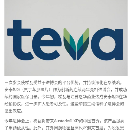
三次参会使梯瓦受益于进博会的平台优势，并持续深化在华战略。
安泰坦®（氘丁苯那嗪片）作为创新药连续两年亮相进博会，并成功
续约国家医保目录。今年初，梯瓦与江苏恩华药业达成安泰坦®在华
经销协议，进一步扩大患者可及性。这些举措生动诠释了进博会的
溢出效应。
今年进博会上，梯瓦将带来Austedo® XR的中国首秀，该产品提高
了用药依从性。此外，其外用药物密丝高也将迎来首展，为脱发患