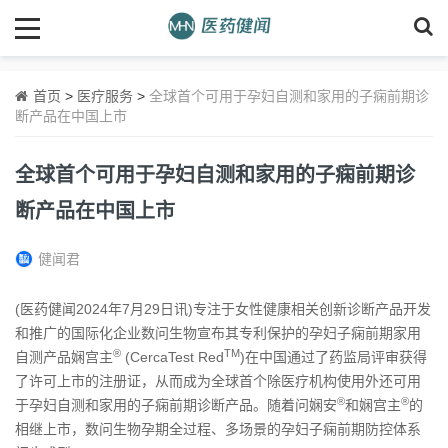
首页
>
医疗服务
>
全球首个可用于孕妇自测和家用的子痫前期诊
断产品在中国上市
全球首个可用于孕妇自测和家用的子痫前期诊
断产品在中国上市
健闻君
(医药健闻2024年7月29日讯)专注于女性健康相关创新诊断产品开发
和推广的国际化企业数问生物宣布其专利保护的孕妇子痫前期家用
®
TM
自测产品娴宫主
(CercaTest Red
)在中国通过了药监局评审获得
了许可上市的注册证，从而成为全球首个除医疗机构使用外还可用
®
®
于孕妇自测和家用的子痫前期诊断产品。随着问娴安
和娴宫主
的
相继上市，数问生物孕期全过程、多场景的孕妇子痫前期防控体系