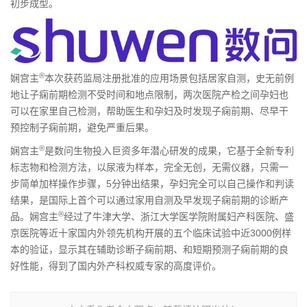
初步成型。
®
娴宫主
本次获药监局注册批准的应用场景包括居家自测，史无前例
地让子痫前期检测不受时间和地点限制，两次医院产检之间孕妇也
可以在家里自己检测，帮助医生和孕妇及时发现子痫前期、尽早干
预控制子痫前期，避免严重后果。
®
娴宫主
是数问生物投入巨资多年潜心研发的成果，它基于全新专利
标志物和检测方法，以尿液为样本，完全无创，无需仪器，只需一
步简单加样操作步骤，5分钟出结果，孕妇完全可以自己操作和判读
结果，是国际上首个可以通过家用自测及早发现子痫前期的诊断产
®
品。娴宫主
经过了牛津大学、浙江大学医学院附属妇产科医院、盛
京医院等近十家国内外领先机构开展的五个临床试验中近3000例样
本的验证，显示其在辅助诊断子痫前期、和短期预测子痫前期的良
好性能，得到了国内外产科权威专家的高度评价。