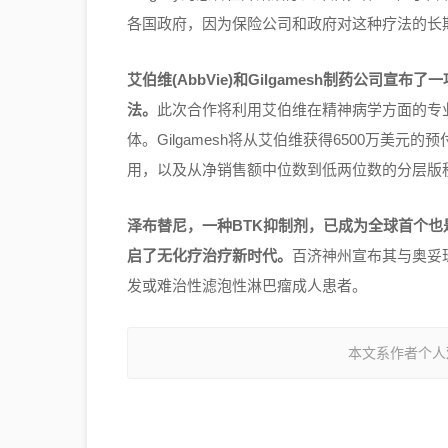
各国政府，因为保险公司和政府对这种疗法的长
艾伯维(AbbVie)和Gilgamesh制药公司
法。
此次合作将利用艾伯维在精神病学方面的专业知
体。Gilgamesh将从艾伯维获得6500万美元
用，以及从净销售额中位数到低两位数的分层版
泽布替尼，一种BTK抑制剂，已成为全球首个
启了无化疗治疗新时代。
百济神州宣布其与奥妥
发或难治性滤泡性淋巴瘤成人患者。
本文系作者个人