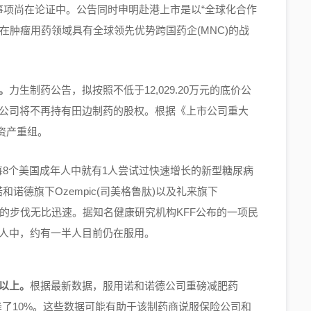
事项尚在论证中。公告同时申明赴港上市是以“全球化合作
在肿瘤用药领域具有全球领先优势跨国药企(MNC)的战
。
力生制药公告，拟按照不低于12,029.20万元的底价公
后，公司将不再持有田边制药的股权。根据《上市公司重大
资产重组。
8个美国成年人中就有1人尝试过快速增长的新型糖尿病
诺德旗下Ozempic(司美格鲁肽)以及礼来旗下
普及的步伐无比迅速。据知名健康研究机构KFF公布的一项民
的人中，约有一半人目前仍在服用。
年以上。
根据最新数据，服用诺和诺德公司重磅减肥药
降了10%。这些数据可能有助于该制药商说服保险公司和