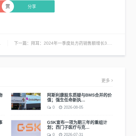
赏
分享
下一篇：
拜耳：2024年一季度处方药销售额增长3.9%达43.58亿欧元
更多
物
阿斯利康股东质疑与BMS合并的价
值；强生任命新执…
0
2026-08-05
事
GSK宣布一项为期三年的重组计
划；西门子医疗与克…
0
2026-07-31