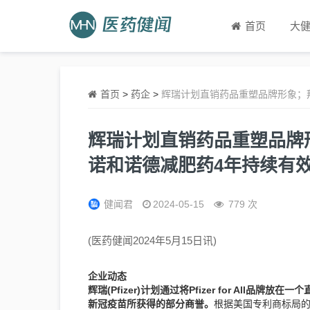
首页
大
首页
>
药企
>
辉瑞计划直销药品重塑品牌形象；拜
辉瑞计划直销药品重塑品牌形
诺和诺德减肥药4年持续有效 
健闻君
2024-05-15
779 次
(医药健闻2024年5月15日讯)
企业动态
辉瑞(Pfizer)计划通过将Pfizer for Al
新冠疫苗所获得的部分商誉。
根据美国专利商标局的