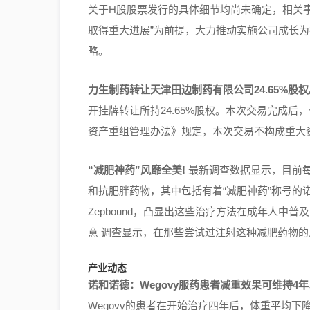
关于H股股票发行的具体细节均尚未确定，相关
取得重大进展”为前提，大力推动实施公司成长为
略。
力生制药转让天津田边制药有限公司24.65%股权
开挂牌转让所持24.65%股权。本次交易完成
资产重组管理办法》规定，本次交易不构成重大
“减肥神药”风靡全美!
最新调查数据显示，目前每
和抗肥胖药物，其中包括有着“减肥神药”称号的诺和
Zepbound，凸显出这些治疗方法在成年人中
意 调查显示，在那些尝试过注射这种减肥药物
产业动态
诺和诺德：Wegovy服药患者减重效果可维持4
Wegovy的患者在开始治疗四年后，体重平均下