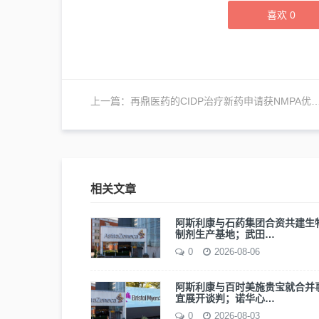
喜欢
0
上一篇：
再鼎医药的CIDP治疗新药申请获NMPA优先审评
相关文章
阿斯利康与石药集团合资共建生
制剂生产基地；武田…
0
2026-08-06
阿斯利康与百时美施贵宝就合并
宜展开谈判；诺华心…
0
2026-08-03