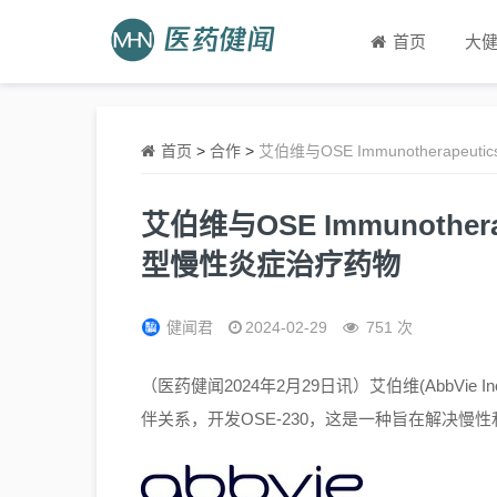
首页
大
首页
>
合作
>
艾伯维与OSE Immunothera
艾伯维与OSE Immunothe
型慢性炎症治疗药物
健闻君
2024-02-29
751 次
（医药健闻2024年2月29日讯）艾伯维(AbbVie Inc.
伴关系，开发OSE-230，这是一种旨在解决