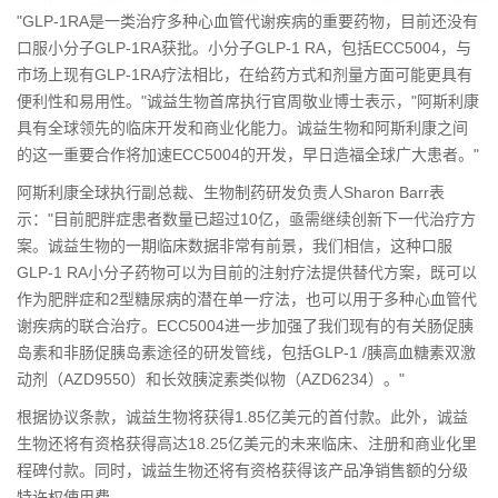
"GLP-1RA是一类治疗多种心血管代谢疾病的重要药物，目前还没有
口服小分子GLP-1RA获批。小分子GLP-1 RA，包括ECC5004，与
市场上现有GLP-1RA疗法相比，在给药方式和剂量方面可能更具有
便利性和易用性。"诚益生物首席执行官周敬业博士表示，"阿斯利康
具有全球领先的临床开发和商业化能力。诚益生物和阿斯利康之间
的这一重要合作将加速ECC5004的开发，早日造福全球广大患者。"
阿斯利康全球执行副总裁、生物制药研发负责人Sharon Barr表
示："目前肥胖症患者数量已超过10亿，亟需继续创新下一代治疗方
案。诚益生物的一期临床数据非常有前景，我们相信，这种口服
GLP-1 RA小分子药物可以为目前的注射疗法提供替代方案，既可以
作为肥胖症和2型糖尿病的潜在单一疗法，也可以用于多种心血管代
谢疾病的联合治疗。ECC5004进一步加强了我们现有的有关肠促胰
岛素和非肠促胰岛素途径的研发管线，包括GLP-1 /胰高血糖素双激
动剂（AZD9550）和长效胰淀素类似物（AZD6234）。"
根据协议条款，诚益生物将获得1.85亿美元的首付款。此外，诚益
生物还将有资格获得高达18.25亿美元的未来临床、注册和商业化里
程碑付款。同时，诚益生物还将有资格获得该产品净销售额的分级
特许权使用费。