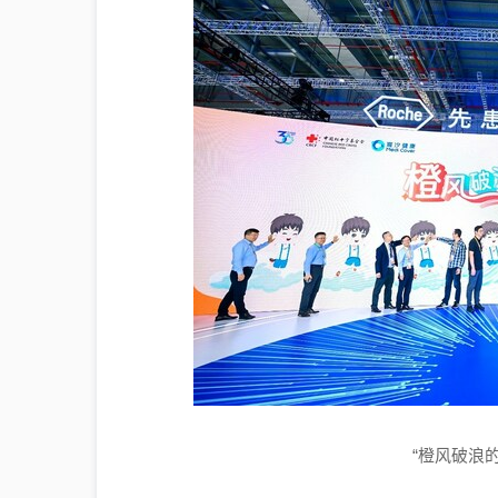
“橙风破浪