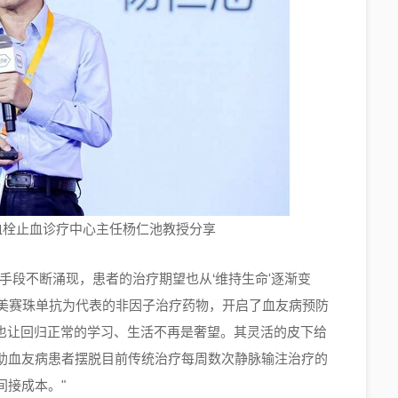
血栓止血诊疗中心主任杨仁池教授分享
手段不断涌现，患者的治疗期望也从‘维持生命'逐渐变
艾美赛珠单抗为代表的非因子治疗药物，开启了血友病预防
，也让回归正常的学习、生活不再是奢望。其灵活的皮下给
助血友病患者摆脱目前传统治疗每周数次静脉输注治疗的
间接成本。"