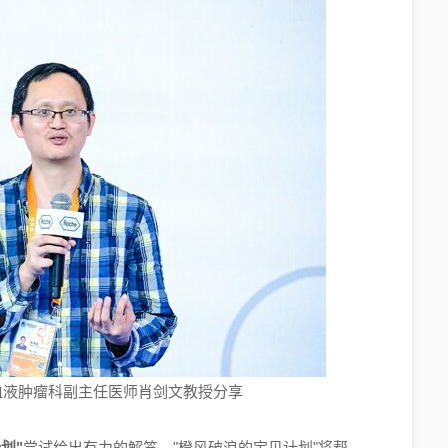
血液肿瘤科副主任医师肖剑文教授分享
计划
"
尝试给出有力的解答。"橙风破浪的宝贝计划"将帮