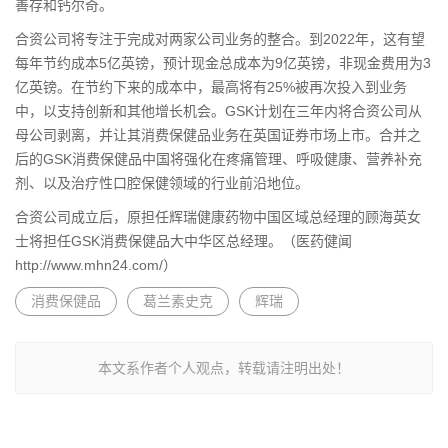
善存和钙尔奇。
合资公司将专注于完成对两家公司业务的整合。到2022年，这有望
每年节约成本5亿英镑，预计现金总成本为9亿英镑，非现金费用为3
亿英镑。在节约下来的成本中，最高将有25%被再次投入到业务
中，以支持创新和其他增长机会。GSK计划在三年内将合资公司从
母公司剥离，并让其消费保健品业务在英国证券市场上市。合并之
后的GSK消费保健品中国将强化在疼痛管理、呼吸健康、营养补充
剂、以及治疗性口腔保健领域的行业前沿地位。
合资公司成立后，原担任辉瑞健康药物中国区域总经理的顾海英女
士将担任GSK消费保健品大中华区总经理。（医药健闻
http://www.mhn24.com/）
消费保健品
葛兰素史克
辉瑞
本文系作者个人观点，转载请注明出处！