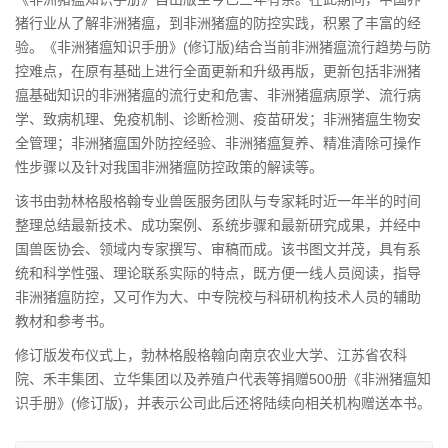
猪行业从了解非洲猪瘟，到非洲猪瘟的防控实践，积累了丰富的经
验。《非洲猪瘟知识手册》(修订版)结合当前非洲猪瘟流行趋势与防
控难点，在原有基础上进行全面更新和升级再版，更新包括非洲猪
瘟基础知识的非洲猪瘟的流行史和危害、非洲猪瘟病原学、流行病
学、致病机理、免疫机制、诊断检测、疫苗研发；非洲猪瘟生物安
全管理；非洲猪瘟国外防控经验、非洲猪瘟复养、精准清除可操作
性步骤以及针对我国非洲猪瘟防控政策的解读等。
该书由勃林格殷格翰专业兽医服务团队与专家耗时近一年半的时间
整理总结最新技术、成功案例、系统步骤和最新研究成果，并经中
国兽医协会、领域内专家撰写、审稿而成。该书图文并茂，具有系
统和科学性强、理论联系实际的特点，既方便一线人员阅读，指导
非洲猪瘟防控，又可作为大、中专院校与科研机构技术人员的辅助
教材和参考书。
修订版发布仪式上，勃林格殷格翰向南京农业大学、江苏省农科
院、禾丰集团、立华集团以及养殖户代表等捐赠500册《非洲猪瘟知
识手册》(修订版)，并表示公司此后还将陆续向相关机构赠送本书。