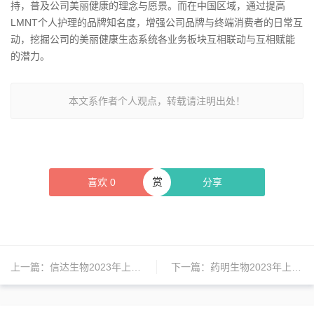
持，普及公司美丽健康的理念与愿景。而在中国区域，通过提高
LMNT个人护理的品牌知名度，增强公司品牌与终端消费者的日常互
动，挖掘公司的美丽健康生态系统各业务板块互相联动与互相赋能
的潜力。
本文系作者个人观点，转载请注明出处！
赏
喜欢
0
分享
上一篇：
信达生物2023年上半年总收入27.02亿，同比增长20.6%
下一篇：
药明生物2023年上半年收益同比增长17.8%至84.9亿元