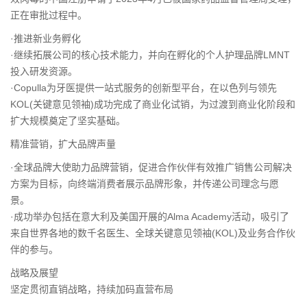
正在审批过程中。
·推进新业务孵化
·继续拓展公司的核心技术能力，并向在孵化的个人护理品牌LMNT
投入研发资源。
·Copulla为牙医提供一站式服务的创新型平台，在以色列与领先
KOL(关键意见领袖)成功完成了商业化试销，为过渡到商业化阶段和
扩大规模奠定了坚实基础。
精准营销，扩大品牌声量
·全球品牌大使助力品牌营销，促进合作伙伴有效推广销售公司解决
方案为目标，向终端消费者展示品牌形象，并传递公司理念与愿
景。
·成功举办包括在意大利及美国开展的Alma Academy活动，吸引了
来自世界各地的数千名医生、全球关键意见领袖(KOL)及业务合作伙
伴的参与。
战略及展望
坚定贯彻直销战略，持续加码直营布局