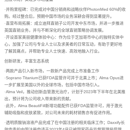
·并购里程碑：已完成对中国分销商和战略伙伴PhotonMed 60%的收
购。经过整合后，预期中国市场的业务深耕会得到显著提升。
·直营布局拓展：成立迪拜直销子公司开发中东市场，并进一步推进
英国直销业务，并与不断深化的全球直销策略协调发展。
·开设首家美丽健康体验中心：作为位于芝加哥市中心的独特实体中
心，加强了公司与专业人士以及求美者的日常互动，有助于更好地
了解其痛点，并帮助专业人士快速、高效地融入行业。
创新研发，丰富生态系统
·两款产品引入新市场，一款新产品完成上市准备工作
·Soprano Titanium已获FDA监管许可并于北美上市；Alma Opus进
一步扩展至美国以外的全球市场，包括中国市场引入。
·Alma Veil，推动创新血管激光治疗，计划于2023年下半年在北美推
出，预计将为公司收入带来新的贡献。
·此外，Alma BeautiFill新增功能配件已获FDA监管许可，用于激光
辅助吸脂和皮肤紧致，对公司未来的耗材销售亦有促进作用。
·透明质酸钠溶液产品完成了在中国注册的相关临床工作；Daxxify长
效肉毒的中国注册申请于2023年4月已被国家药品监督管理局受理，