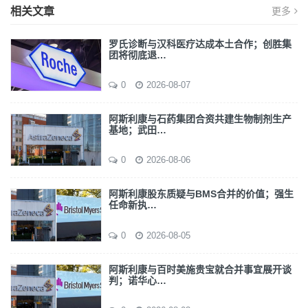
相关文章
更多
罗氏诊断与汉科医疗达成本土合作；创胜集
团将彻底退…
0
2026-08-07
阿斯利康与石药集团合资共建生物制剂生产
基地；武田…
0
2026-08-06
阿斯利康股东质疑与BMS合并的价值；强生
任命新执…
0
2026-08-05
阿斯利康与百时美施贵宝就合并事宜展开谈
判；诺华心…