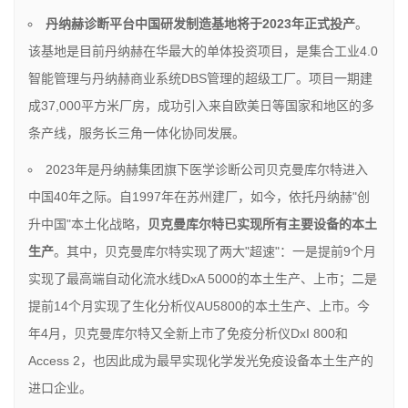
丹纳赫诊断平台中国研发制造基地将于2023
年正式投产
。
该基地是目前丹纳赫在华最大的单体投资项目，是集合工业4.0
智能管理与丹纳赫商业系统DBS管理的超级工厂。项目一期建
成37,000平方米厂房，成功引入来自欧美日等国家和地区的多
条产线，服务长三角一体化协同发展。
2023年是丹纳赫集团旗下医学诊断公司贝克曼库尔特进入
中国40年之际。自1997年在苏州建厂，如今，依托丹纳赫"创
升中国"本土化战略，
贝克曼库尔特已实现所有主要设备的本土
生产
。其中，贝克曼库尔特实现了两大"超速"：一是提前9个月
实现了最高端自动化流水线DxA 5000的本土生产、上市；二是
提前14个月实现了生化分析仪AU5800的本土生产、上市。今
年4月，贝克曼库尔特又全新上市了免疫分析仪DxI 800和
Access 2，也因此成为最早实现化学发光免疫设备本土生产的
进口企业。