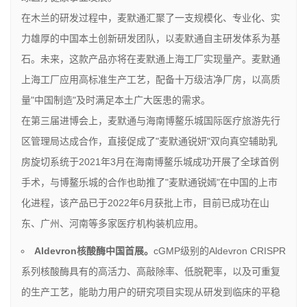
在木兰的研发过程中，麦默通汇聚了一支规模化、专业化、实
力雄厚的中国本土创新研发团队，以麦默通自主研发体系为基
石。未来，这款产品亦将在麦默通上海工厂实现量产。麦默通
上海工厂应用高标准生产工艺，配备十万级洁净厂房，以高质
量"中国制造"及时满足本土广大医患的需求。
在第三届进博会上，麦默通与海南博鳌乐城国际医疗旅游先行
区管理局达成合作，直接促成了"麦默通锐妍"双向真空辅助乳
房旋切系统于2021年3月在海南博鳌乐城成功开展了全球首例
手术，与博鳌乐城的合作也助推了"麦默通锐嫣"在中国的上市
化进程，该产品已于2022年6月获批上市，目前已成功在山
东、广州、河南等多家医疗机构装机应用。
Aldevron
核酸酶中国首展。
cGMP级别的Aldevron CRISPR
系列核酸酶具有的高活力、高敲除率、低脱靶率，以及可重复
的生产工艺，能助力用户的研究项目实现从研发到临床的平稳