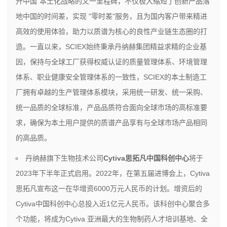
升中国"本土化战略的又一里程碑，不仅极大缩短了创新产品落
地中国的时间差，实现 "零时差"服务，且为国内客户带来精进
高效的使用体验，助力以质谱为核心的良性产业链生态圈的打
造。一直以来，SCIEX始终秉承丹纳赫集团精益求精的企业基
因，保持与全球工厂获得权威认证的质量管理体系、环境管理
体系、职业健康安全管理体系的一致性，SCIEX的本土制造工
厂拥有卓越的生产管理体系模块，采用统一研发、统一采购、
统一品质的全球标准，产品品质符合面向全球市场的高标准要
求，确保为本土用户提供的质谱产品享有与全球市场产品相同
的高品质。
丹纳赫旗下生物技术公司
Cytiva
思拓凡中国科创中心
将于
2023年下半年正式启用。2022年，在第五届进博会上，Cytiva
思拓凡宣布这一在华增资6000万元人民币的计划。增资后的
Cytiva中国科创中心总投入近1亿元人民币。该科创中心聚合多
个功能，将成为Cytiva 亚洲最大的生物制药人才培训基地、全