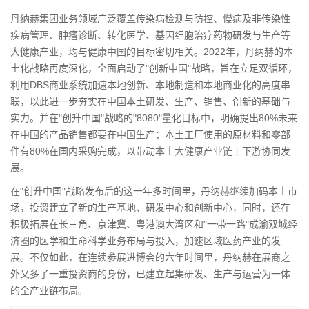
丹纳赫集团业务领域广泛覆盖传染病检测与防控、慢病及非传染性
疾病管理、肿瘤诊断、转化医学、基因细胞治疗药物研发与生产等
大健康产业，均与健康中国的目标密切相关。2022年，丹纳赫的本
土化战略再度深化，全面启动了"创新中国"战略，旨在立足双循环，
利用DBS商业系统加速本地创新、本地制造和本地商业化的高度串
联，以此进一步夯实在中国本土研发、生产、销售、创新的基础与
实力。并在"创升中国"战略的"8080"量化目标中，明确提出80%未来
在中国的产品销售都要在中国生产；本土工厂使用的原材料和零部
件有80%在国内采购完成，以带动本土大健康产业链上下游协同发
展。
在"创升中国"战略发布后的这一年多时间里，丹纳赫继续加码本土市
场，投资建立了新的生产基地、研发中心和创新中心，同时，还在
积极拓展在长三角、京津冀、粤港澳大湾区和"一带一路"成渝双城经
济圈的医学和生命科学业务布局与投入，加速区域医药产业的发
展。不仅如此，在连续参展进博会的六年时间里，丹纳赫在展商之
外又多了一重投资商的身份，已建立起集研发、生产与运营为一体
的全产业链布局。