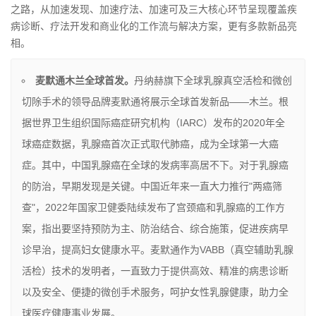
之路，从加速发现、加速疗法、加速可及三大核心环节呈现覆盖疾
病诊断、疗法开发和商业化的工作流与解决方案，更有多款新品亮
相。
麦默通木兰全球首发。
丹纳赫旗下全球乳腺真空活检和微创
切除手术的领导品牌麦默通将展示全球首发新品——木兰。根
据世界卫生组织国际癌症研究机构（IARC）发布的2020年全
球癌症数据，乳腺癌首次正式取代肺癌，成为全球第一大癌
症。其中，中国乳腺癌在全球的发病率高居不下。对于乳腺癌
的防治，早期发现是关键。中国近年来一直大力推行"两癌筛
查"，2022年国家卫健委陆续发布了宫颈癌和乳腺癌的工作方
案，指出要坚持预防为主、防治结合、综合施策，促进疾病早
诊早治，提高妇女健康水平。麦默通作为VABB（真空辅助乳腺
活检）技术的发明者，一直致力于提供高效、精准的病患诊断
以及安全、便捷的微创手术服务，呵护女性乳腺健康，助力全
球医疗健康事业发展。