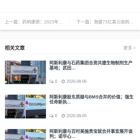
上一篇：
药明康德：2023年上半年营收同比增长6.3%至188.71亿元
下一篇：
渤健73亿美元收购Reata布局罕见病领域；阿斯利康向辉瑞购买罕见病基因治疗产品组合；迈瑞医疗拟购体外诊断公司股权 | 日报
相关文章
更多
阿斯利康与石药集团合资共建生物制剂生产
基地；武田…
0
2026-08-06
阿斯利康股东质疑与BMS合并的价值；强生
任命新执…
0
2026-08-05
阿斯利康与百时美施贵宝就合并事宜展开谈
判；诺华心…