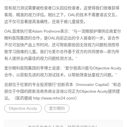
现有视力测试需要被检查者口头回应检查者，这使得我们很难获得
客观、精准的视力评估。相比之下，OAL的技术不需要语言交互，
这不仅可显著提高准确性，还易于被儿童接受。
OAL首席执行官Adam Podmore表示：“与一流眼部护理供应商爱尔
眼科医院集团的合作，是OAL向前迈出的令人振奋的一步。该合作
不仅可加快产品上市时间，还可帮助那些因无效视力问题检测而导
致学习困难的儿童。我们与爱尔合作基于双方的共同使命—即为所
有人提供业内最佳的视力问题检测方法。”
爱尔眼科医院集团的李博士说道：“爱尔很高兴能与Objective Acuity
合作，以获取先进的视力测试技术，以帮助筛查幼童视力问题。”
总部位于伦敦的专业投资银行“创新资本（Innovator Capital）”和总
部位于中国的欧新洛商务商业咨询公司正为Objective Acuity提供建
议。（医药健闻 http://www.mhn24.com/）
Objective Acuity
爱尔眼科