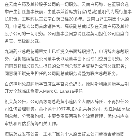
在云南白药及其控股子公司的一切职务。云南白药称，在董事会选
举产生新任董事长前，由董事兼首席执行官(总裁)董明代为履行董事
长职责。王明辉执掌云南白药已经20多年。云南白药王锦因个人原
因，申请辞去公司首席销售官、高级副总裁以及在云南白药及其控
股子公司的一切职务。公司董事会同意聘任赵英明担任公司首席商
务官、高级副总裁。
九洲药业总裁花莉蓉女士已经提交书面辞职报告，申请辞去总裁职
务，但将继续担任公司董事长以及董事会下设专门委员会职务。公
司同意将梅义将先生担任的公司副总裁职务调整为公司总裁职务；
同意将王斌先生担任的公司副总裁职务调整为联席总裁职务。
百济神州免疫肿瘤学首席医学官贲勇辞职，原阿斯利康肿瘤学后期
开发全球临床负责人Mark C. Lanasa接任。
凯莱英公告，公司高级副总裁黄小莲因个人原因辞任，不再担任公
司任何管理职务。黄小莲于1997年加入凯莱英公司，现任集团高级
副总裁，分管采购部，主要负责集团采购全流程管理，优化供应商
审核和评估系统等相关工作。
海辰药业发布公告，王永军因为个人原因辞去公司董事会董事职