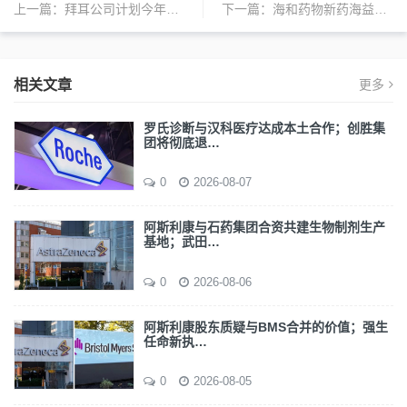
上一篇：
拜耳公司计划今年在美国投入10亿美元用于药物研发
下一篇：
海和药物新药海益坦谷美替尼片获批上市，用于治疗非小细胞肺癌患者
相关文章
更多
罗氏诊断与汉科医疗达成本土合作；创胜集
团将彻底退…
0
2026-08-07
阿斯利康与石药集团合资共建生物制剂生产
基地；武田…
0
2026-08-06
阿斯利康股东质疑与BMS合并的价值；强生
任命新执…
0
2026-08-05