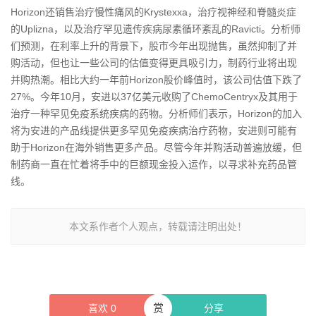
Horizon还销售治疗慢性痛风的Krystexxa，治疗视神经和脊髓炎症
的Uplizna，以及治疗罕见遗传疾病尿素循环紊乱的Ravicti。分析师
们预测，在利率上升的背景下，股市今年出现抛售，虽然抑制了并
购活动，但也让一些公司的估值变得更具吸引力，制药行业将出现
并购热潮。相比大约一年前Horizon股价峰值时，该公司估值下跌了
27%。今年10月，安进以37亿美元收购了ChemoCentryx及其用于
治疗一种罕见免疫系统疾病的药物。分析师们表示，Horizon的加入
将为安进的产品线提供更多罕见免疫疾病治疗药物，安进则可能有
助于Horizon在海外销售更多产品。尽管今年并购活动普遍放缓，但
制药商一直在忙着将手中的巨额现金投入运作，以寻求补充药品管
线。
本文系作者个人观点，转载请注明出处！
赏
喜欢
0
分享