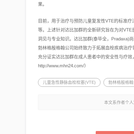
果。
目前，用于治疗与预防儿童复发性VTE的标准
等。上述针对达比加群的全新研究旨在为对VTE
洞见与专业知识。达比加群(泰毕全，Pradaxa
勃林格殷格翰公司始终致力于拓展血栓疾病治疗领域
充分证实达比加群在成人患者中的安全性与疗效
http://www.mhn24.com/）
儿童急性静脉血栓栓塞(VTE)
勃林格殷格翰
本文系作者个人