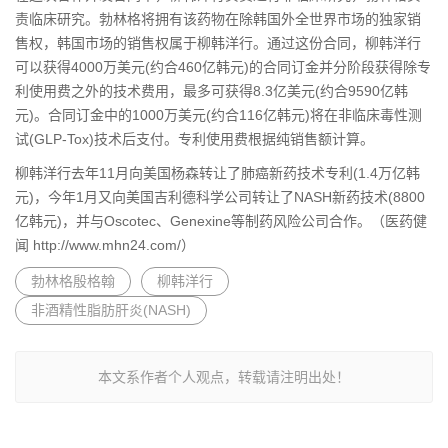
责临床研究。勃林格将拥有该药物在除韩国外全世界市场的独家销
售权，韩国市场的销售权属于柳韩洋行。通过这份合同，柳韩洋行
可以获得4000万美元(约合460亿韩元)的合同订金并分阶段获得除专
利使用费之外的技术费用，最多可获得8.3亿美元(约合9590亿韩
元)。合同订金中的1000万美元(约合116亿韩元)将在非临床毒性测
试(GLP-Tox)技术后支付。专利使用费根据纯销售额计算。
柳韩洋行去年11月向美国杨森转让了肺癌新药技术专利(1.4万亿韩
元)，今年1月又向美国吉利德科学公司转让了NASH新药技术(8800
亿韩元)，并与Oscotec、Genexine等制药风险公司合作。（医药健
闻 http://www.mhn24.com/）
勃林格殷格翰
柳韩洋行
非酒精性脂肪肝炎(NASH)
本文系作者个人观点，转载请注明出处！