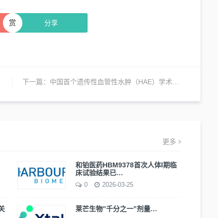
赏
分享
下一篇：
中国首个遗传性血管性水肿（HAE）学术期刊正式创立
更多
和铂医药HBM9378首次人体I期临
床试验结果已…
0
2026-03-25
关
莱芒生物”千分之一”剂量…