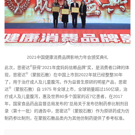
2021中国健康消费品牌影响力年会颁奖典礼
®
此次，思密达
获得“2021年度妈妈信赖品牌”奖，是消费者口碑的体
®
现，思密达
（蒙脱石散）在中国上市到2022年就已经整整30年
了，用于治疗成人及儿童腹泻。作为益普生原研的明星产品，思密
®
达
（蒙脱石散）自 1975 年全球上市，全球销量超过150亿袋，治
疗成人及儿童腹泻，惠及世界80多个国家的近7亿患者，在2017
年，国家食品药品监督总局发布的“总局关于发布仿制药参比制剂目
®
录（第十一批）的通告中，思密达
（蒙脱石散）作为原研药成为仿
制药参比制剂
，
在蒙脱石散品类内为其他仿制药提供了参考标准。