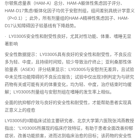
尔顿焦虑量表（HAM-A）总分、HAM-A躯体性焦虑因子评分、
HAM-D17焦虑/躯体化因子均优于安慰剂组，组间差别具统计学意义
（P<0.1）；此外，所有剂量组的HAM-A精神性焦虑因子、HAM-
D17认知障碍因子较基线有下降趋势。
· LY03005安全性和耐受性良好，尤其对性功能、体重、嗜睡无显
著影响
安全性数据提示：LY03005具有良好的安全性和耐受性，不良反应
多为轻、中度，且持续时间短，较少导致治疗终止；亚利桑那性体
验量表（ASEX）评分结果显示：LY03005与安慰剂无差异，且试验
中未见性功能障碍的不良反应报告；试验中仅出现3例判定为与研究
药物有关或可能有关的体重变化，均为轻、中度，治疗结束时均缓
解；LY03005剂量组与安慰剂组在嗜睡的发生率上相似。
全面的抗抑郁疗效与良好的安全性和耐受性，才能帮助患者实现真
正意义上的痊愈
LY03005的II期临床试验主要研究者、北京大学第六医院张鸿燕教授
指出：“LY03005所展现的临床疗效特征，有助于患者全面改善抑郁
症状、改善功能损害，进而达到临床治愈的目标；该药物的安全性