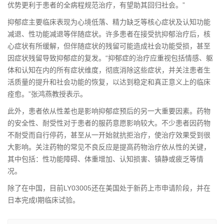
优势更利于患者的全病程规范治疗，有望助其回归社会。”
抑郁症主要临床表现为心境低落、精力缺乏等核心症状及认知功能
减退、性功能减退等伴随症状。许多患者在接受抗抑郁治疗后，核
心症状有所缓解，但伴随症状的残留可能造成社会功能受损，甚至
因症状残留导致抑郁症的复发。“抑郁症的治疗应重视包括情感、躯
体和认知在内的所有症状维度，彻底消除这些症状，并关注患者生
活质量的提升和社会功能的恢复，以达到稳定和真正意义上的临床
痊愈。”张鸿燕教授表示。
此外，患者依从性差也是影响抑郁症预后的另一大重要因素。药物
的安全性、耐受性对于患者的服药意愿影响较大。不少患者因药物
不耐受而自行停药，甚至从一开始就抗拒治疗，使治疗效果受到很
大影响。关注药物的常见不良反应是提高药物治疗依从性的关键，
其中包括：性功能障碍、体重增加、认知损害、镇静或疲乏等情
况。
除了在中国，目前LY03005还在美国处于新药上市申请阶段，并在
日本完成I期临床试验。