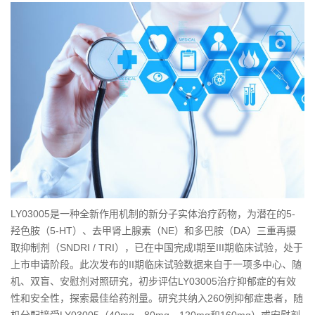
LY03005是一种全新作用机制的新分子实体治疗药物，为潜在的5-
羟色胺（5-HT）、去甲肾上腺素（NE）和多巴胺（DA）三重再摄
取抑制剂（SNDRI / TRI），已在中国完成I期至III期临床试验，处于
上市申请阶段。此次发布的II期临床试验数据来自于一项多中心、随
机、双盲、安慰剂对照研究，初步评估LY03005治疗抑郁症的有效
性和安全性，探索最佳给药剂量。研究共纳入260例抑郁症患者，随
机分配接受LY03005（40mg、80mg、120mg和160mg）或安慰剂