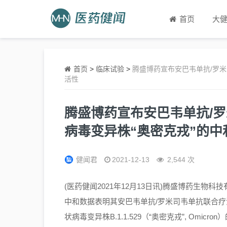
首页
大
首页
>
临床试验
>
腾盛博药宣布安巴韦单抗/罗米
活性
腾盛博药宣布安巴韦单抗/
病毒变异株“奥密克戎”的中
健闻君
2021-12-13
2,544 次
(医药健闻2021年12月13日讯)腾盛博药生物科技有限
中和数据表明其安巴韦单抗/罗米司韦单抗联合疗法（此前
状病毒变异株B.1.1.529（“奥密克戎”, Omicr