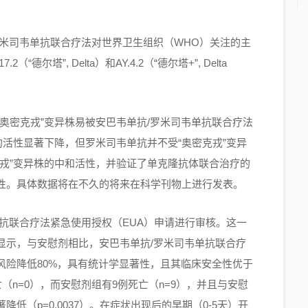
罗米司韦单抗联合疗法对世界卫生组织（WHO）关注的主
尔塔”, Delta）和AY.4.2（“德尔塔+”, Delta
奥密克戎”变异株易被安巴韦单抗/罗米司韦单抗联合疗法
的活性显著下降，但罗米司韦单抗并不受“奥密克戎”变异
戎”变异株的中和活性，并验证了单克隆抗体联合治疗的
性。具体数据将在不久的将来在科学刊物上进行发表。
单抗联合疗法紧急使用授权（EUA）申请进行审核。这一
显示，与安慰剂相比，安巴韦单抗/罗米司韦单抗联合疗
风险降低80%，具有统计学显著性，且其临床安全性优于
（n=0），而安慰剂组有9例死亡（n=9），并且与安慰
（p=0.0037）。在症状出现后的早期（0-5天）开