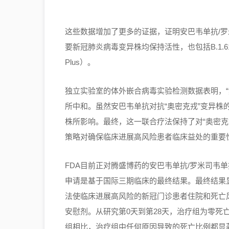
这些数据增加了更多的证据，证明安巴韦单抗/
要新冠肺炎病毒变异株均保持活性，也包括B.1.617.2（“德
Plus）。
独立实验室的体外嵌合病毒实验检测数据表明，“
所中和。虽然安巴韦单抗对抗“奥密克戎”变异株
株所影响。最终，这一联合疗法保持了对“奥密克
策略对确保临床进展高风险患者临床益处的重要
FDA目前正对腾盛博药的安巴韦单抗/罗米司韦
申请是基于国际三期临床的最终结果。最终结果
法使临床进展高风险的新冠门诊患者住院和死亡
安慰剂。从研究第0天到第28天，治疗组为零死亡
组相比，治疗组中任何原因导致的死亡比例都显著降低