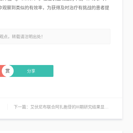
者中观察到类似的有效率，为获得及时治疗有挑战的患者提
观点，转载请注明出处！
赏
分享
下一篇：
艾伏尼布联合阿扎胞苷的III期研究结果显示可显著改善初治IDH1突变急性髓系白血病患者的无事件生存期和总生存期