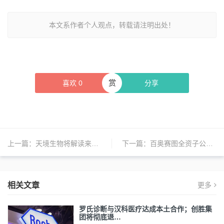
本文系作者个人观点，转载请注明出处！
赏
喜欢
0
分享
上一篇：
天境生物将解读来佐利单抗治疗NHL最新临床研究成果
下一篇：
百奥赛图全资子公司祐和医药宣布其CD40抗体YH003联合PD-1抗体的国际多中心II期临床研究完成首例患者给药
相关文章
更多
罗氏诊断与汉科医疗达成本土合作；创胜集
团将彻底退…