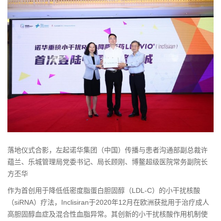
落地仪式合影，左起诺华集团（中国）传播与患者沟通部副总裁许
蕴兰、乐城管理局党委书记、局长顾刚、博鳌超级医院常务副院长
方丕华
作为首创用于降低低密度脂蛋白胆固醇（LDL-C）的小干扰核酸
（siRNA）疗法，Inclisiran于2020年12月在欧洲获批用于治疗成人
高胆固醇血症及混合性血脂异常。其创新的小干扰核酸作用机制使