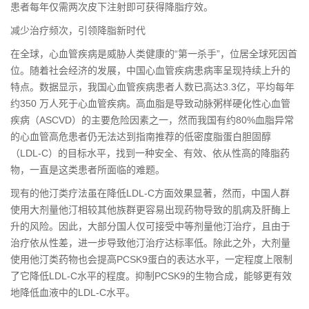
患者每年仅需两次皮下注射即可获得降脂疗效。
减少治疗频次，引领降脂新时代
在全球，心血管疾病是威胁人类健康的“第一杀手”，位居全球死因首
位。随着社会经济的发展，中国心血管疾病患病率呈现持续上升的
特点。数据显示，我国心血管疾病患者人数已高达3.3亿，平均每年
约350 万人死于心血管疾病。高血脂是导致动脉粥样硬化性心血管
疾病（ASCVD）的主要危险因素之一，然而我国有约80%血脂异常
的心血管高危患者仍无法达到指南推荐的低密度脂蛋白胆固醇
（LDL-C）的目标水平，找到一种安全、有效、依从性高的降脂药
物，一直是这类患者所面临的难题。
现有的他汀类疗法虽在降低LDL-C方面效果显著，然而，中国人群
使用大剂量他汀相较其他族群更容易出现药物导致的肌病及肝酶上
升的风险。因此，大部分国人仅可接受中等剂量他汀治疗，且由于
治疗依从性差，进一步导致他汀治疗达标率低。除此之外，大剂量
使用他汀类药物也会提高PCSK9蛋白的表达水平，一定程度上限制
了它降低LDL-C水平的程度。抑制PCSK9的生物合成，能够更有效
地降低血液中的LDL-C水平。