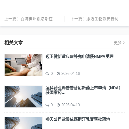
上一篇：
百济神州凯洛斯在中国获批用于治疗复发或难治性多发性骨髓瘤成人患者
下一篇：
康方生物派安普利（PD-1）提交第三个上市申请
相关文章
更多
迈卫健新适应症补充申请获NMPA受理
0
2026-04-16
凌科药业泽普昔替尼新药上市申请（NDA）
获国家药…
0
2026-04-10
参天公司盐酸依匹斯汀乳膏获批落地