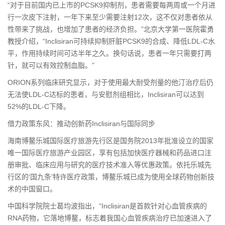
“对于目前国内已上市的PCSK9抑制剂，患者需要每两周或一个月进
行一次皮下注射，一年下来至少需要注射12次，这不仅对患者依从
性带来了挑战，也增加了患者的经济负担。”北京大学第一医院霍勇
教授介绍，“Inclisiran可持续抑制肝脏PCSK9的合成、降低LDL-C水
平，作用持续时间可达半年之久。换句话说，患者一年只需要打两
针，就可以有效控制血脂。”
ORION系列临床研究显示，对于使用最大耐受剂量的他汀治疗后仍
无法使LDL-C达标的患者，与安慰剂组相比，Inclisiran可以达到
52%的LDL-C下降。
借力政策东风：推动创新药Inclisiran与国际同步
海南博鳌乐城国际医疗旅游先行区是国务院2013年批准设立的国家
唯一国际医疗旅游产业园区，享有包括加快医疗器械和药品进口注
册审批、临床应用与研究的医疗技术准入等优惠政策。依托乐城先
行区的‘国九条’特许医疗政策，博鳌乐城已成为使用全球药物创新技
术的中国窗口。
中国科学院院士葛均波指出，“Inclisiran是首款针对心血管疾病的
RNA药物，它落地博鳌，标志着我国心血管疾病治疗已加速进入了