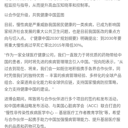
程监控与指导，从而提升高血压知晓率和控制率。
以合作促升级，共筑健康中国蓝图
目前，慢性病是严重威胁我国居民健康的一类疾病，已成为影响国
家经济社会发展的重大公共卫生问题，也是目前我国医改的重点方
向与切入点。《“健康中国2030”规划纲要》明确提出：到2030年要
将重大慢性病过早死亡率比2015年降低30%。
“作为一家全球医疗健康公司，我们一直致力于将优质的药物带给中
国的患者，同时将先进的疾病管理理念引入中国。”倪向阳表示，“从
过去到现在、将来，我们会一如既往地积极携手各界合作伙伴，同
时凭借我们的独特优势 -- 丰富的疾病管理经验、多样化的全球产品
组合、全渠道商业化能力和全球供应链，支持国家慢病防控策略，
全力支持健康中国的建设。”
进博会期间，晖致将与合作伙伴进行多个项目的签约和发布活动，
如中国疼痛战略发布活动、与美国心脏病学会（ACC）联合打造的
“慢性非传染性疾病医学中心 -- 基层医疗工作者教育学院”等，希望
与合作伙伴一起携手助力中国加强慢病管理能力、提升基层医疗服
务的品质和药物可及性。