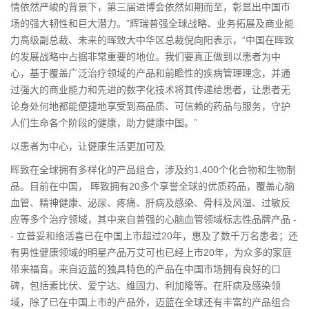
情依然严峻的背景下，第三届进博会依然如期而至，彰显出中国市
场的强大韧性和巨大潜力。”辉瑞普强全球战略、业务拓展及商业能
力高级副总裁、未来的晖致大中华区总裁倪向阳表示，“中国在晖致
的发展战略中占据非常重要的地位。我们要真正做到以患者为中
心，基于覆盖广泛治疗领域的产品和前瞻性的疾病管理理念，并通
过强大的商业能力和先进的数字化技术将其传递给患者，让患者无
论身处何地都能便捷地享受到高品质、可信赖的药品与服务，守护
人们生命各个阶段的健康，助力健康中国。”
以患者为中心，让健康生活更加可及
晖致在全球拥有多样化的产品组合，涉及约1,400个化合物和生物制
品。目前在中国， 晖致拥有20多个享誉全球的优质药品，覆盖心脑
血管、精神健康、泌尿、疼痛、肝病及感染、骨科及风湿、过敏反
应等多个治疗领域，其中来自普强的心脑血管领域标志性品牌产品 -
- 立普妥和络活喜已在中国上市超过20年，惠及了数千万名患者；还
有男性健康领域的明星产品万艾可也已经上市20年，为众多的家庭
带来福音。来自迈蓝的独具特色的产品在中国市场拥有良好的口
碑，包括素比伏、爱宁达、维固力、利加隆等。在肝病及感染领
域，除了已在中国上市的产品外，迈蓝在全球还有丰富的产品组合