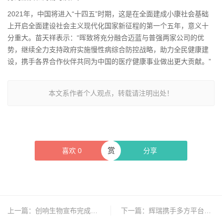
2021年，中国将进入“十四五”时期，这是在全面建成小康社会基础
上开启全面建设社会主义现代化国家新征程的第一个五年，意义十
分重大。苗天祥表示：“晖致将充分融合迈蓝与普强两家公司的优
势，继续全力支持政府实施慢性病综合防控战略，助力全民健康建
设，携手各界合作伙伴共同为中国的医疗健康事业做出更大贡献。”
本文系作者个人观点，转载请注明出处！
赏
喜欢
0
分享
上一篇：
创响生物宣布完成2100万美元B轮融资, 已成功融资逾4千万美元
下一篇：
辉瑞携手多方平台引领互联网医疗生态圈建设