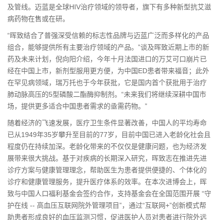
及管线。迈蓝是全球HIV治疗领域的领导者，旗下有多种新型抗艾滋
病药物在售或在研。
“晖致结合了普强深受信赖的标志性品牌与迈蓝广泛而多样化的产品
组合，能够提供所有主要治疗领域的产品。”谈及晖致近期上市的新
药及未来计划，倪向阳介绍，今年十月法国进口的万艾可口崩片已
经在中国上市，新剂型服用更方便，为中国ED患者带来福音；此外
在罕见病领域，瑞万托也于今年获批，它是国内首个获批用于治疗
肺动脉高压的5型磷酸二酯酶抑制剂。“未来我们将继续深耕中国市
场，提供更多适合中国患者需求的亟需药物。”
随着经济的飞速发展，医疗卫生条件显著改善，中国人的平均寿命
已从1949年35岁攀升至目前的77岁，目前中国已进入老龄化社会且
程度仍在持续加深。老龄化带来的不仅仅是健康问题，也为经济发
展带来很大挑战。基于对疾病的长期深入研究，晖致志在推进先进
诊疗方案与健康管理理念，帮助医生为患者提供便捷的、个体化的
诊疗和健康管理服务，提升医疗体系的效率。在本次进博会上，晖
致与中国人口福利基金会签约合作，支持基金会在全国范围开展 “守
护在线 -- 高血压互联网院外管理项目”，通过“互联网+”创新模式帮
助患者形成良好的血压监测习惯，促进医护人员对患者进行院外远