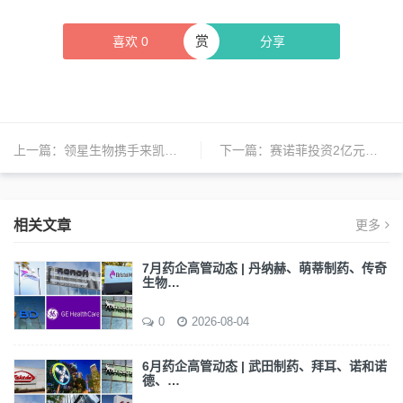
赏
喜欢
0
分享
上一篇：
领星生物携手来凯医药推动临床药物精准开发智能化
下一篇：
赛诺菲投资2亿元胰岛素生产基地落地北京
相关文章
更多
7月药企高管动态 | 丹纳赫、萌蒂制药、传奇
生物…
0
2026-08-04
6月药企高管动态 | 武田制药、拜耳、诺和诺
德、…