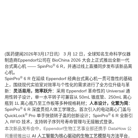
(医药健闻2026年3月17日讯） 3 月 12 日，全球知名生命科学仪器
制造商Eppendorf公司在 BioChina 2026 大会上正式推出全新一代
®
台式离心机 —— SpinPro
6 R，并通过线上直播同步发布该新品离
心机。
®
SpinPro
6 R 在延续 Eppendorf 经典台式离心机一贯可靠性的基础
上，围绕现代实验室对效率与个性化的需求进行了全方位升级与革
新：
灵活易用，效率跃升
：采用 Eppendorf 革命性的 Universal 通
用性转子设计，单一水平转子可兼容从 50mL 锥底管、250mL 离心
瓶到 1L 离心瓶乃至工作板等多种规格耗材；
人本设计，化繁为简
：
®
SpinPro
6 R 深度贯彻人体工学理念。首次引入的电动离心门盖与
®
®
QuickLock
Pro 单手快锁转子盖的创新设计；SpinPro
6 R 全新引
入 RFID 技术，支持转子序列号寿命管理与无接触式登录。
本次新品发布会中，Eppendorf生物工艺事业部还携手 DataHow 公
司重磅推出以
AI 人工智能为核心驱动的生物工艺模型与方法平台
，