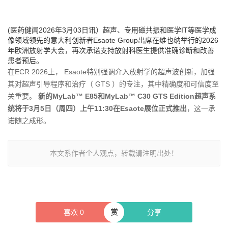
(医药健闻2026年3月03日讯）超声、专用磁共振和医学IT等医学成
像领域领先的意大利创新者Esaote Group出席在维也纳举行的2026
年欧洲放射学大会，再次承诺支持放射科医生提供准确诊断和改善
患者预后。
在ECR 2026上， Esaote特别强调介入放射学的超声波创新，加强
其对超声引导程序和治疗（ GTS ）的专注，其中精确度和可信度至
关重要。
新的MyLab™ E85和MyLab™ C30 GTS Edition超声系
统将
于3月5日（周四）上午11:30在Esaote展位正式推出
，这一承
诺随之成形。
本文系作者个人观点，转载请注明出处！
赏
喜欢
0
分享