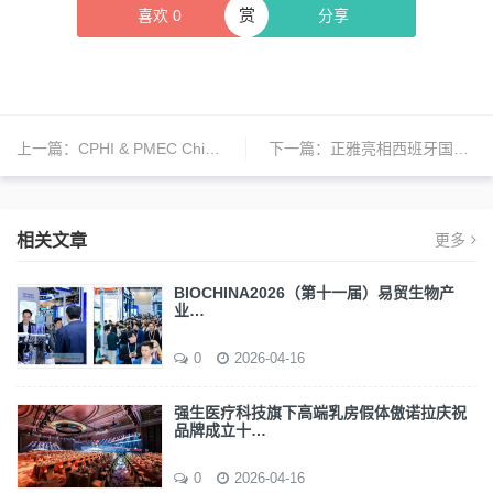
赏
喜欢
0
分享
上一篇：
CPHI & PMEC China 2026将在举办
下一篇：
正雅亮相西班牙国际正畸大会，展出GS颌位重建产系
相关文章
更多
BIOCHINA2026（第十一届）易贸生物产
业…
0
2026-04-16
强生医疗科技旗下高端乳房假体傲诺拉庆祝
品牌成立十…
0
2026-04-16