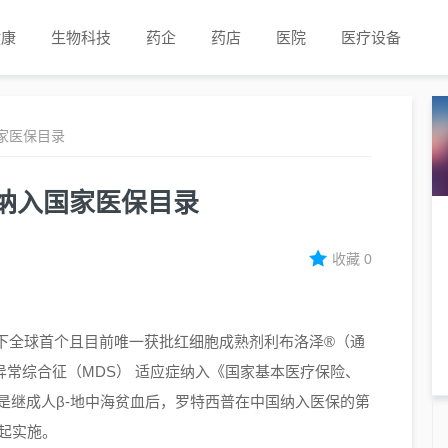
健康
生物科技
药企
药店
医院
医疗设备
家医保目录
纳入国家医保目录
收藏
0
下全球首个且目前唯一获批红细胞成熟剂利布洛泽®（通
异常综合征（MDS） 适应症纳入《国家基本医疗保险、
这是继成人β-地中海贫血后，罗特西普在中国纳入医保的第
日起实施。