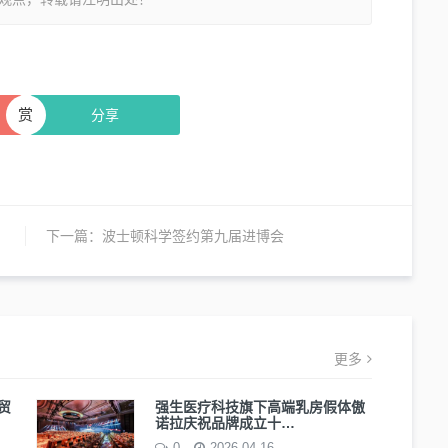
赏
分享
下一篇：
波士顿科学签约第九届进博会
更多
易贸
强生医疗科技旗下高端乳房假体傲
诺拉庆祝品牌成立十…
0
2026-04-16