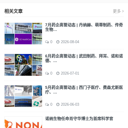
相关文章
更多
7月药企高管动态 | 丹纳赫、萌蒂制药、传奇
生物…
0
2026-08-04
6月药企高管动态 | 武田制药、拜耳、诺和诺
德、…
0
2026-07-01
5月药企高管动态 | 西门子医疗、费森尤斯医
疗、…
0
2026-06-03
诺纳生物任命肖守华博士为首席科学官