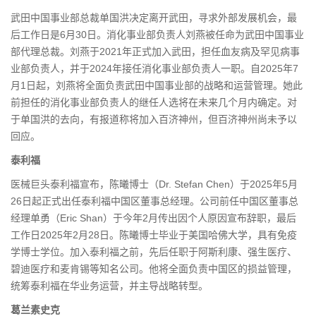
武田中国事业部总裁单国洪决定离开武田，寻求外部发展机会，最
后工作日是6月30日。消化事业部负责人刘燕被任命为武田中国事业
部代理总裁。刘燕于2021年正式加入武田，担任血友病及罕见病事
业部负责人，并于2024年接任消化事业部负责人一职。自2025年7
月1日起，刘燕将全面负责武田中国事业部的战略和运营管理。她此
前担任的消化事业部负责人的继任人选将在未来几个月内确定。对
于单国洪的去向，有报道称将加入百济神州，但百济神州尚未予以
回应。
泰利福
医械巨头泰利福宣布，陈曦博士（Dr. Stefan Chen）于2025年5月
26日起正式出任泰利福中国区董事总经理。公司前任中国区董事总
经理单勇（Eric Shan）于今年2月传出因个人原因宣布辞职，最后
工作日2025年2月28日。陈曦博士毕业于美国哈佛大学，具有免疫
学博士学位。加入泰利福之前，先后任职于阿斯利康、强生医疗、
碧迪医疗和麦肯锡等知名公司。他将全面负责中国区的损益管理，
统筹泰利福在华业务运营，并主导战略转型。
葛兰素史克