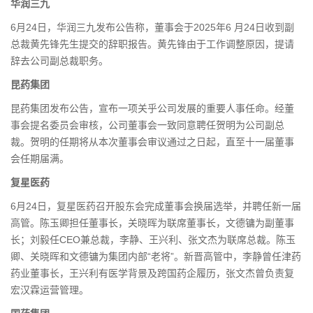
华润三九
6月24日，华润三九发布公告称，董事会于2025年6 月24日收到副
总裁黄先锋先生提交的辞职报告。黄先锋由于工作调整原因，提请
辞去公司副总裁职务。
昆药集团
昆药集团发布公告，宣布一项关乎公司发展的重要人事任命。经董
事会提名委员会审核，公司董事会一致同意聘任贺明为公司副总
裁。贺明的任期将从本次董事会审议通过之日起，直至十一届董事
会任期届满。
复星医药
6月24日，复星医药召开股东会完成董事会换届选举，并聘任新一届
高管。陈玉卿担任董事长，关晓晖为联席董事长，文德镛为副董事
长；刘毅任CEO兼总裁，李静、王兴利、张文杰为联席总裁。陈玉
卿、关晓晖和文德镛为集团内部“老将”。新晋高管中，李静曾任津药
药业董事长，王兴利有医学背景及跨国药企履历，张文杰曾负责复
宏汉霖运营管理。