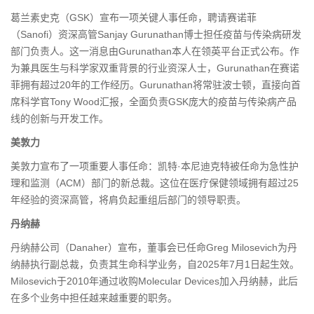
葛兰素史克（GSK）宣布一项关键人事任命，聘请赛诺菲
（Sanofi）资深高管Sanjay Gurunathan博士担任疫苗与传染病研发
部门负责人。这一消息由Gurunathan本人在领英平台正式公布。作
为兼具医生与科学家双重背景的行业资深人士，Gurunathan在赛诺
菲拥有超过20年的工作经历。Gurunathan将常驻波士顿，直接向首
席科学官Tony Wood汇报，全面负责GSK庞大的疫苗与传染病产品
线的创新与开发工作。
美敦力
美敦力宣布了一项重要人事任命：凯特·本尼迪克特被任命为急性护
理和监测（ACM）部门的新总裁。这位在医疗保健领域拥有超过25
年经验的资深高管，将肩负起重组后部门的领导职责。
丹纳赫
丹纳赫公司（Danaher）宣布，董事会已任命Greg Milosevich为丹
纳赫执行副总裁，负责其生命科学业务，自2025年7月1日起生效。
Milosevich于2010年通过收购Molecular Devices加入丹纳赫，此后
在多个业务中担任越来越重要的职务。