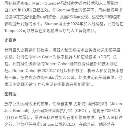
丹纳赫还宣布，Martin Stumpe将被任命为首席技术和人工智能官，
自2025年10月1日起生效。在Stumpe博士的领导下，丹纳赫将寻求
加速AI在其全球业务中的整合，从而将科学发现、运营效率和临床
影响提升到新的水平。Stumpe博士于2024年加入丹纳赫，此前他在
Tempus公司领导旨在实现精准医疗的人工智能项目。
史赛克
骨科巨头史赛克在其数字、机器人和使能技术业务板块迎来领导层
调整。公司任命Mike Carlin为数字机器人和使能技术（DRE）总
裁。此前担任该职位的Robert Cohen则转任骨科创新和技术副总
裁。Robert Cohen自2020年10月起担任数字、机器人和使能技术总
裁一职，在史赛克收购Mako后加入公司。此次决定转任新职位，他
表示主要原因是“工作和生活的平衡现在更加重要”。
医科达
放疗巨头医科达正式宣布，任命雅各布·尤斯特-博姆霍尔特（Jakob
Just-Bomholt）为公司新任首席执行官（CEO），他将于2025年9
月1日正式履新，常驻医科达总部所在地斯德哥尔摩。在加入医科达
之前，他曾担任丹麦3Shape公司的CEO。在此之前，他还曾在