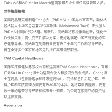
Falck A/S和A/P Moller Maersk这两家知名企业担任高级管理人员。
勃林格殷格翰
美国药品研究与制造企业协会（PhRMA）中国办公室宣布，勃林格
殷格翰大中华区总裁兼CEO高皓廷（Mohammed Tawil）正式加入
PhRMA中国执行联络组。履新后，高皓廷将积极推动创新，强化合
作伙伴关系，提供变革性解决方案，更好地满足中国不断变化的医
疗健康需求。高皓廷在制药行业拥有近三十年的工作和领导经验，
曾在全球多个国家和地区先后担任高级领导职务。
TVM Capital Healthcare
国际医疗保健私募股权公司和运营商TVM Capital Healthcare，宣布
任命Su-Lin Chong博士为运营合伙人和投资委员会成员。 Chong博
士在药品（包括肿瘤学和呼吸道药物）、门诊和急性后期护理、专
科护理和医院管理方面拥有近30年的体验。她将常驻吉隆坡，拥有
数十年的运营领导经验和临床专业知识，为公司在东南亚的投资战
略提供支持。
Ascension