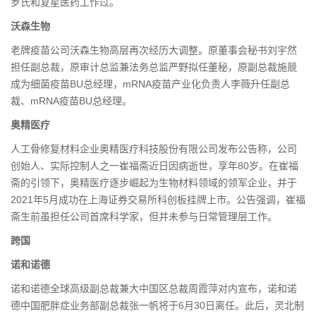
罗氏和复星医药工作过。
沃森生物
老牌疫苗公司沃森生物高层再次经历大调整。原董事会秘书刘宇然
担任副总裁，原审计总监兼法务总监严野拟任董秘，原副总裁施競
成为细菌疫苗BU总经理，mRNA疫苗产业化负责人李薇升任副总
裁、mRNA疫苗BU总经理。
奥精医疗
人工骨修复材料企业奥精医疗科技股份有限公司发布公告称，公司
创始人、实际控制人之一崔福斋近日因病逝世，享年80岁。在崔福
斋的引领下，奥精医疗逐步崛起为生物材料领域的领军企业，并于
2021年5月成功在上海证券交易所科创板挂牌上市。公告强调，崔福
斋生前虽担任公司首席科学家，但并未参与日常管理层工作。
跨国
诺和诺德
诺和诺德全球高级副总裁兼大中国区总裁周霞萍对内宣布，诺和诺
德中国肥胖症业务部副总裁张一帆将于6月30日离任。此后，灵北制