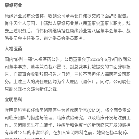
康缘药业
康缘药业发布公告称，收到公司董事长肖伟提交的书面辞职报告。
肖伟因个人原因，申请辞去康缘药业第八届董事会董事长职务，辞
去上述职务后，肖伟仍将继续担任康缘药业第八届董事会董事、战
略委员会主任委员、审计委员会委员职务。
人福医药
国内“麻醉一哥”人福医药公告，公司董事会于2025年6月9日收到公
司董事李杰、董事兼总裁邓霞飞、副总裁李莉娥提交的书面辞职报
告，自董事会收到辞职报告之日起，三位不再担任人福医药公司职
务。上述三人的离任原因均为个人原因（退休）。同时，公司聘任
原副总裁杜文涛为新任总裁。
宜明昂科
宜明昂科宣布任命吴诸丽医生为首席医学官(CMO)，将全面负责公
司临床团队的搭建与管理、临床试验研究，以及临床开发与注册工
作。吴诸丽医生在血液学、肿瘤学和免疫学的新药临床开发领域拥
有超过13年的丰富经验。在加入宜明昂科之前，她曾在杨森制药、