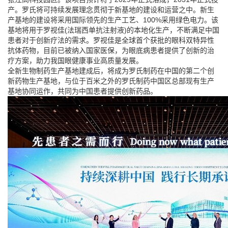
产。罗氏将可持续发展理念贯彻于新基地的建设和运营之中。新生
产基地的建设将采用国际领先的生产工艺、100%采用绿色电力。该
基地将用于罗视佳(法瑞西单抗注射液)的本地化生产，不断满足中国
患者对于创新疗法的需求。罗视佳是全球首个获批的眼科双特异性
抗体药物，目前已被纳入国家医保，为眼底病患者提供了创新的治
疗方案，助力我国眼健康事业高质量发展。
全新生物制药生产基地建成后，将成为罗氏制药在中国的第二个创
新药物生产基地，与位于百米之外的罗氏制药中国区总部现有生产
基地协同运作，共同为中国患者提供创新药品。