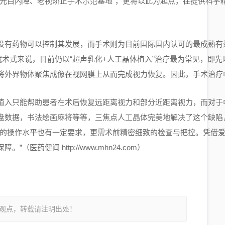
屈光白内障、老视矫正手术示范基地”，更将以此为起点，在提供科学
没有药物可以控制其发展，而手术则为目前国际国内认可的
最成熟有
就术式来说，目前仍以“超声乳化+人工晶体植入”治疗
最为常见
，即先
将外界物体聚焦成像在视网膜上从而完成视力恢复。因此，手术治疗
植入只能帮助患者在术后恢复远距离视力和部分近距离视力，而对于
盘数据，书法绘画麻将等等，三焦点人工晶体完美地解决了这个缺陷
师的操作水平也有一定要求，更需术前精密细致的检查与把控。凭借
医药健闻 http://www.mhn24.com）
观点，转载请注明出处！