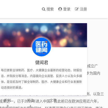
搜索
登录
注册
健闻君
尔屈光白内障及老视矫正手术临床应用研讨会举办，并正式成立广
每日更新全球制药、医疗、大健康企业最新的经营动态，财报信
研究成果，落地疑难白内障眼病联合会诊新模式，进一步为国内
息、并购拆分等消息，内容面向企业高管、投资人士以及众多媒
体，是目前及时了解全球制药、医疗、大健康企业和行业发展新
动态很好的渠道。
白内障科陈韵主任等专家出席见证，围绕三焦点疑难病例、以及三
粉丝
关注
文章
果之一，已于2015年进入中国，且此前已在欧洲应用近六年，
8
4