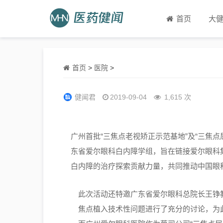
首页
大
首页
>
医院
>
健闻君
2019-09-04
1,615 次
广州首批
“三焦点老视矫正示范基地”及“三
东省爱尔眼科白内障学组，旨在链接爱尔眼科
白内障的治疗探索贡献力量，共同推动中国眼
此次活动
还特邀广东省爱尔眼科总院长王铮
焦点植入技术性问题进行了充分的讨论，为