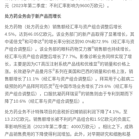
元（2023年第二季度：不利汇率影响为9600万欧元）。
处方药业务由于新产品而增长
处方药物（处方药业务）销售额经汇率与资产组合调整后增长
4.5%，达到46.05亿欧元。该业务部门的新产品取得了显著增长，其
®
®
中诺倍戈
和可申达
的增长率分别达到90.0%和72.9%（经汇率与资
®
产组合调整后）。该业务部的眼科药物艾力雅
销售额也持续增长，
经汇率与资产组合调整后增长了7.7%。影像诊断业务同样实现了增
®
长，主要是因为CT高压注射系统产品线和优维显
的销量和价格上
®
涨。长效避孕产品曼月乐
系列在美国和巴西的销量和价格上涨，销
售额增长了11.1%（经汇率与资产组合调整后）。拜耳用于心脏病二
®
级预防的产品拜阿司匹灵
在中国市场业务增长了29.6%（经汇率与
®
资产组合调整后），口服抗凝药拜瑞妥
的销售则由于专利到期而下
降了10.6%（经汇率与资产组合调整后）。
处方药业务不计特殊项目的息税折旧摊销前利润下降了4.1%，至
13.22亿欧元。销售额增长被不利的产品组合和1.5亿欧元的负面汇
率影响所抵消（2023年第二季度：4000万欧元）。相比之下，成熟
产品销售费用的下降使得利润增加。此外，对早期研究和细胞和基