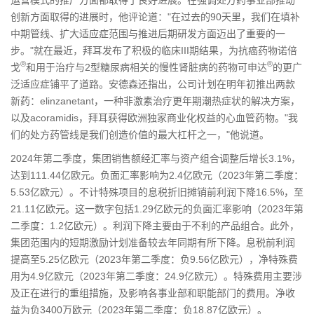
创新方面取得的进展时，他评论道："在过去的90天里，我们在填补
中期管线、扩大适应症范围与推进后期研发方面迈出了重要的一
步。"就在最近，拜耳发布了积极的临床III期结果，为抗癌药物诺倍
®
®
戈
和用于治疗与2型糖尿病相关的慢性肾脏病的药物可申达
的更广
泛适应症铺平了道路。安德森还指出，公司计划在明年初推出两款
新药：elinzanetant，一种非激素治疗更年期潮热症状的解决方案，
以及acoramidis，拜耳获得欧洲独家商业化权益的心血管药物。"我
们的处方药管线是我们创造价值的最大杠杆之一，"他说道。
2024年第二季度，集团销售额经汇率与资产组合调整后增长3.1%，
达到111.44亿欧元。负面汇率影响为2.4亿欧元（2023年第二季度：
5.53亿欧元）。不计特殊项目的息税折旧摊销前利润下降16.5%，至
21.11亿欧元。这一数字包括1.29亿欧元的负面汇率影响（2023年第
二季度：1.2亿欧元）。利润下降主要由于不利的产品组合。此外，
集团范围内的短期激励计划准备较去年同期有所下降。息税前利润
提高至5.25亿欧元（2023年第二季度：负9.56亿欧元），净特殊费
用为4.9亿欧元（2023年第二季度：24.9亿欧元）。特殊费用主要涉
及正在进行的重组措施，及影响各事业部和职能部门的费用。净收
益为负3400万欧元（2023年第二季度：负18.87亿欧元）。