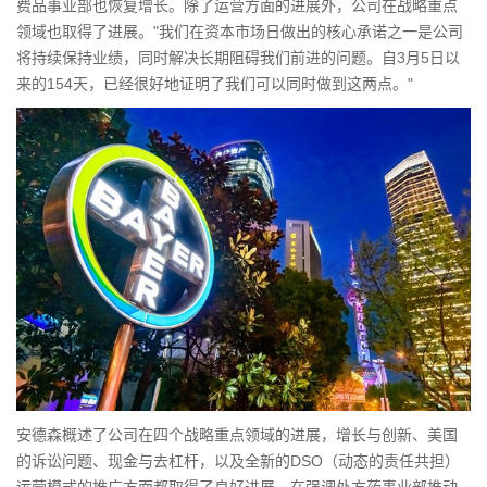
费品事业部也恢复增长。除了运营方面的进展外，公司在战略重点
领域也取得了进展。"我们在资本市场日做出的核心承诺之一是公司
将持续保持业绩，同时解决长期阻碍我们前进的问题。自3月5日以
来的154天，已经很好地证明了我们可以同时做到这两点。"
安德森概述了公司在四个战略重点领域的进展，增长与创新、美国
的诉讼问题、现金与去杠杆，以及全新的DSO（动态的责任共担）
运营模式的推广方面都取得了良好进展。在强调处方药事业部推动