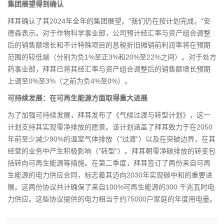
集团展望得到确认
拜耳确认了其2024年全年的集团展望。"我们仍在按计划完成，"安
德森表示。对于作物科学事业部，公司预计经汇率与资产组合调整
后的销售额增长和不计特殊项目的息税折旧摊销前利润率将在预期
范围的较低端（分别为负1%至正3%和20%至22%之间）。对于处方
药事业部，拜耳已将其经汇率与资产组合调整后的销售额增长预期
上调至0%至3%（之前为负4%至0%）。
可持续发展：在可再生能源方面取得重大进展
为了加强可持续发展，拜耳发布了《气候过渡与转型计划》，这一
计划支持其实现零净排放的愿景。该计划涵盖了拜耳致力于在2050
年前至少减少90%的温室气体排放（"过渡"）以及在突破边界，在其
经营的业务中产生积极影响（"转型"）。拜耳朝零净碳排放的转变包
括转向可再生能源等措施。在第二季度，拜耳签订了两份来自可再
生能源的电力供应合同，标志着其迈向2030年实现碳中和的重要进
展。这两份协议共计确保了来自100%可再生能源的300 千兆瓦时电
力供应。这些协议提供的电力相当于约75000户家庭的年度用电量。