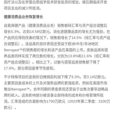
因疗法以及化学蛋白质组学技术研发投资的增加，被后期临床开发
项目支出的减少所抵消。
健康消费品业务恢复增长
自我保健产品（健康消费品业务）销售额经汇率与资产组合调整后
增长5.3%，达到14.58亿欧元。消化道健康品类的增长尤为强劲，在
产品供应得到改善的情况下，销售额增长了14.5%（经汇率与资产组
合调整后）。该品类的良好表现还受益于欧洲/中东/非洲地区
Iberogast™的销售额的增长和该产品在美国的上市。皮肤品类和营
养品类同样实现了两位数的增长，分别为13.8%和11.6%（经汇率和
资产组合调整后）。相比之下，过敏与感冒品类销售额下降了
17.6%，部分原因是季节性疲软。
不计特殊项目的息税折旧摊销前利润下降了6.3%，至3.14亿欧元。
主要原因是成本的上升及对强势品牌的更强投资，例如在美国市场
推出Iberogast™。去年同期的季度表现还受益于出售次要非战略品
牌的收入。这些影响部分被该事业部持续的成本和价格管理所抵
消。汇率造成的负面影响为1700万欧元（2023年第二季度：3100万
欧元）。