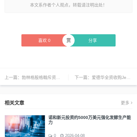
本文系作者个人观点，转载请注明出处！
赏
喜欢
0
分享
上一篇：
勃林格殷格翰斥资13亿美元收购Nerio，扩展免疫肿瘤产品线
下一篇：
爱德华全资收购JenaValve，沛嘉医疗继续拥有JenaValve Trilogy THV系统大中华区的独家权利
相关文章
更多
诺和新元投资约5000万美元强化发酵生产能
力
0
2026-04-08