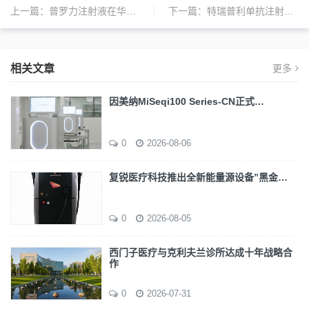
上一篇：
普罗力注射液在华获批，为高风险骨折患者提供创新治疗选择
下一篇：
特瑞普利单抗注射液新适应症获国家药监局批准，助力广泛期小细胞肺癌患者延长生存期
相关文章
更多
因美纳MiSeqi100 Series-CN正式…
0
2026-08-06
复锐医疗科技推出全新能量源设备”黑金…
0
2026-08-05
西门子医疗与克利夫兰诊所达成十年战略合
作
0
2026-07-31