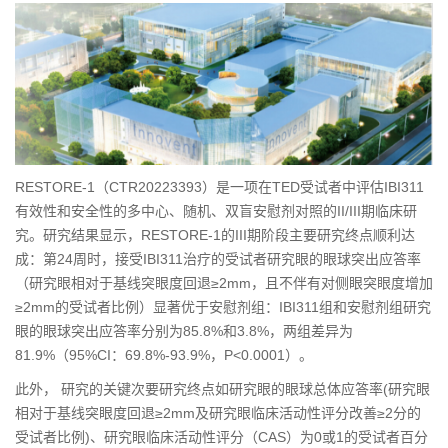
RESTORE-1（CTR20223393）是一项在TED受试者中评估IBI311
有效性和安全性的多中心、随机、双盲安慰剂对照的II/III期临床研
究。研究结果显示，RESTORE-1的III期阶段主要研究终点顺利达
成：第24周时，接受IBI311治疗的受试者研究眼的眼球突出应答率
（研究眼相对于基线突眼度回退≥2mm，且不伴有对侧眼突眼度增加
≥2mm的受试者比例）显著优于安慰剂组：IBI311组和安慰剂组研究
眼的眼球突出应答率分别为85.8%和3.8%，两组差异为
81.9%（95%CI：69.8%-93.9%，P<0.0001）。
此外， 研究的关键次要研究终点如研究眼的眼球总体应答率(研究眼
相对于基线突眼度回退≥2mm及研究眼临床活动性评分改善≥2分的
受试者比例)、研究眼临床活动性评分（CAS）为0或1的受试者百分