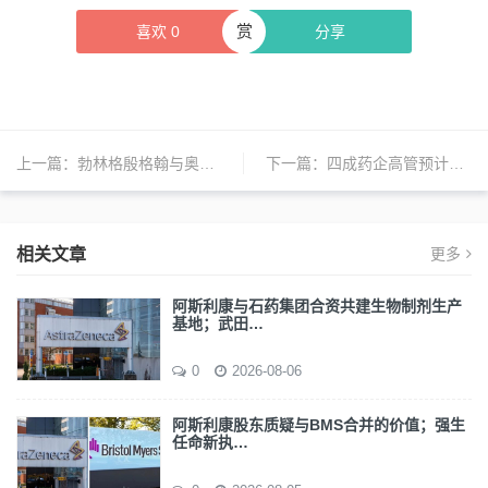
赏
喜欢
0
分享
上一篇：
勃林格殷格翰与奥地利CBmed建立战略合作，加速肿瘤治疗药物开发
下一篇：
四成药企高管预计AI技术将降低成本；云顶新耀终止与Providence Therapeutics合作；百奥赛图和吉利德达成合作
相关文章
更多
阿斯利康与石药集团合资共建生物制剂生产
基地；武田…
0
2026-08-06
阿斯利康股东质疑与BMS合并的价值；强生
任命新执…