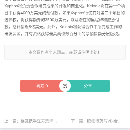
Xyphos将负责合作研究成果的开发和商业化。Kelonia将在第一个项
目中获得4000万美元的预付款，如果Xyphos行使其对第二个项目的
选择权，将获得额外的3500万美元，以及潜在的里程碑和应急付
款，总计接近8亿美元。此外，Kelonia将获得合作中所完成工作的
研发资金，并有资格获得最高两位数百分比的净销售额分层版税。
本文系作者个人观点，转载请注明出处！
赏
喜欢
0
分享
上一篇：
梯瓦携手江苏恩华，共推安泰坦在中国市场的广泛覆盖
下一篇：
腾盛博药与VBI合作，拓展亚太地区市场并推进创新疗法发展