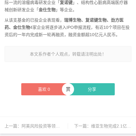
际一流的溶瘤病毒研发企业「
复诺键
」、结构性心脏病高端医疗器
械创新研发企业「
金仕生物
」等企业。
从该支基金的已投企业表现看，
瑞博生物、复诺键生物、劲方医
药、金仕生物
4家企业将逐步进入IPO申报流程，有近10个项目在投
资后的一年内完成新一轮再融资，融资金额超10亿元人民币。
本文系作者个人观点，转载请注明出处！
赏
喜欢
0
分享
上一篇：
阿美风险投资等领投辐联科技B轮股权融资，助力放射性药物治疗领域创新
下一篇：
维亚生物完成2.1亿美金融资，引入淡马锡、弘晖及淡明投资