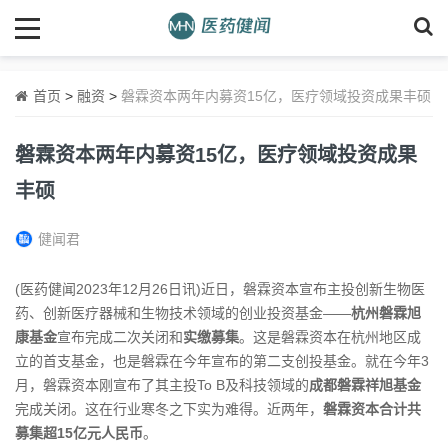
首页
>
融资
>
磐霖资本两年内募资15亿，医疗领域投资成果丰硕
磐霖资本两年内募资15亿，医疗领域投资成果
丰硕
健闻君
(医药健闻2023年12月26日讯)近日，磐霖资本宣布主投创新生物医
药、创新医疗器械和生物技术领域的创业投资基金——
杭州磐霖旭
康基金
宣布完成二次关闭和
实缴募集
。这是磐霖资本在杭州地区成
立的首支基金，也是磐霖在今年宣布的第二支创投基金。就在今年3
月，磐霖资本刚宣布了其主投To B及科技领域的
成都磐霖祥旭基金
完成关闭。这在行业寒冬之下实为难得。
近
两年，
磐霖资本合计共
募集超
15亿元人民币
。