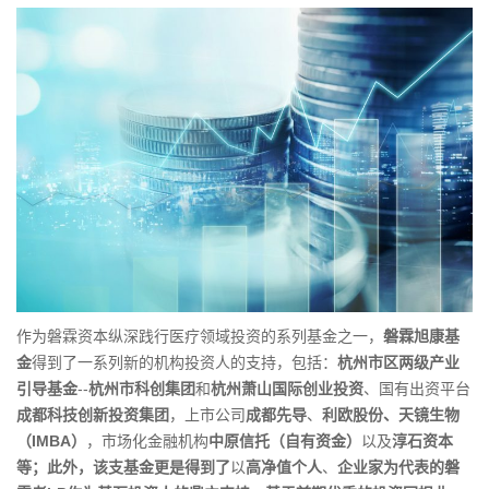
作为磐霖资本纵深践行医疗领域投资的系列基金之一，
磐霖旭康基
金
得到了一系列新的机构投资人的支持，包括：
杭州市区两级产业
引导基金
--
杭州市科创集团
和
杭州萧山国际创业投资
、国有出资平台
成都科技创新投资集团
，上市公司
成都先导
、
利欧股份
、天镜生物
（IMBA）
，市场化金融机构
中原信托（自有资金）
以及
淳石资本
等；此外，该支基金更是得到了
以
高净值个人
、
企业家为代表的磐