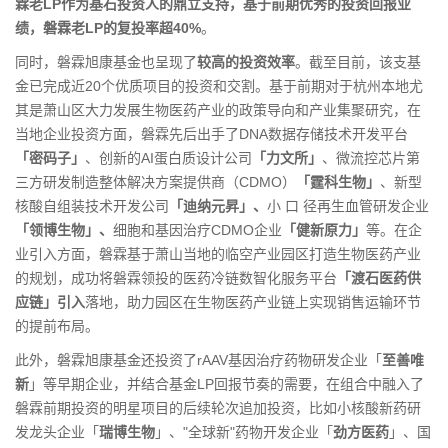
霖老
LP作为基石投资人的鼎立支持，基于前期优秀的投资回报业
绩，磐霖老LP的复投率超40%
。
同时，磐霖旭康基金也呈现了
较高的投资效率
。截至目前，该支基
金已完成近20个优质项目的投资和交割。基于前期对于杭州本地尤
其是萧山区大力发展生物医药产业的政策导向和产业集聚研究，在
当地企业投资方面，磐霖先后出手了DNA数据存储技术开发平台
「密码子」
、创新的AI蛋白质设计公司
「力文所」
、微流控芯片第
三方研发制造整体解决方案提供商（CDMO）
「霆科生物」
、新型
核酸自组装技术开发公司
「迪纳元昇」、
小 口 径再生血管研发企业
「领博生物」、
细胞和基因治疗CDMO企业
「健新原力」
等。在企
业引入方面，磐霖基于萧山当地的临空产业园区打造生物医药产业
的规划，成功将磐霖领投的医药冷链数智化服务平台
「渡石医药供
应链」引入
落地，助力园区在生物医药产业链上实现销售运输环节
的提前布局。
此外，磐霖旭康基金还投资了rAAV基因治疗药物研发企业「
至善唯
新
」等早期企业，并结合基金LP回报节奏的需要，在组合中融入了
磐霖前期投资的明星项目的后续轮次追加投资，比如小核酸新药研
发龙头企业「
瑞博生物
」、"全球新"药物开发企业「
劲方医药
」、国