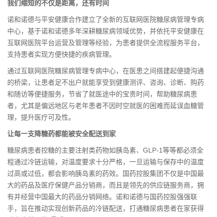
我们缩短的不仅是距离，还有时间
诺和诺德与平安健康合作建立了全新的互联网医院糖尿病管理专病
中心，基于诺和诺德多年深耕糖尿病领域优势，并依托平安健康在
互联网医院平台运营及管理等经验，为患者提供全流程服务平台，
支持患者实现方便快捷的疾病管理。
通过互联网医院糖尿病管理专病中心，在医患之间搭建起便捷沟通
的桥梁，让患者足不出户就能享受到健康测评、咨询、诊断、购药
和随访等便捷服务，节省了就医途中的宝贵时间，帮助糖尿病患
者，尤其是偏远地区与老年患者不因时空就医的困难而延误血糖管
理，提升医疗可及性。
让每一支降糖药都能被安全配送到家
糖尿病患者控糖的主要注射类药物如胰岛素、GLP-1等等都必须全
程通过冷链运输，对温度要求十分严格，一旦运输与保存中的温度
过高或过低，都会影响胰岛素的药效。国药控股集团不仅是中国最
大的药品及医疗保健产品分销商，而且是领先的供应链服务商，拥
有并经营中国最大的药品分销网络。诺和诺德与国药控股强强联
手，旨在推动实现创新药品的冷链配送，打通糖尿病患者在家获得