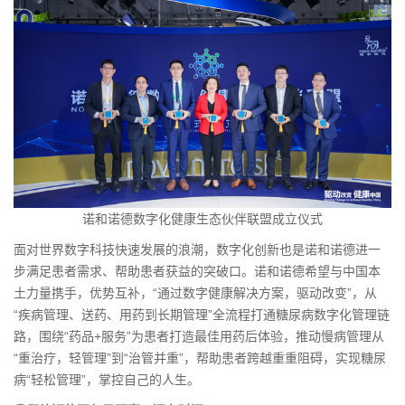
诺和诺德数字化健康生态伙伴联盟成立仪式
面对世界数字科技快速发展的浪潮，数字化创新也是诺和诺德进一
步满足患者需求、帮助患者获益的突破口。诺和诺德希望与中国本
土力量携手，优势互补，“通过数字健康解决方案，驱动改变”，从
“疾病管理、送药、用药到长期管理”全流程打通糖尿病数字化管理链
路，围绕“药品+服务”为患者打造最佳用药后体验，推动慢病管理从
“重治疗，轻管理”到“治管并重”，帮助患者跨越重重阻碍，实现糖尿
病“轻松管理”，掌控自己的人生。