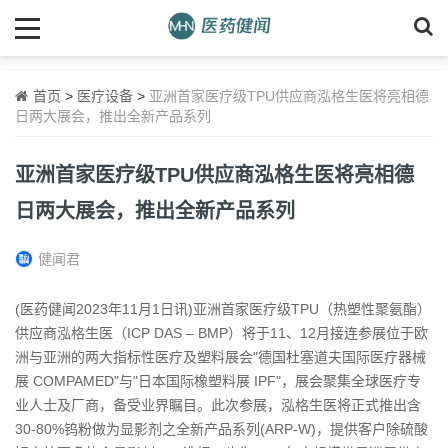
首页
>
医疗设备
>
亚洲首家医疗级TPU供应商泓格生医将亮相德
日两大展会，推出全新产品系列
亚洲首家医疗级TPU供应商泓格生医将亮相德
日两大展会，推出全新产品系列
健闻君
(医药健闻2023年11月1日讯)亚洲首家医疗级TPU（热塑性聚氨酯）
供应商泓格生医（ICP DAS – BMP）将于11、12月接连参展位于欧
洲与亚洲的两大指标性医疗及塑
料
展会"德国杜塞道夫国际医疗器
械
展 COMPAMED"与"日本国际橡塑
料
展 IPF"，展会聚集全球医疗专
业人士及厂商，备受业界瞩目。此次参展，泓格生医将正式推出含
30-80%钨粉做为显影剂之全新产品系列(ARP-W)，提供客户除硫酸