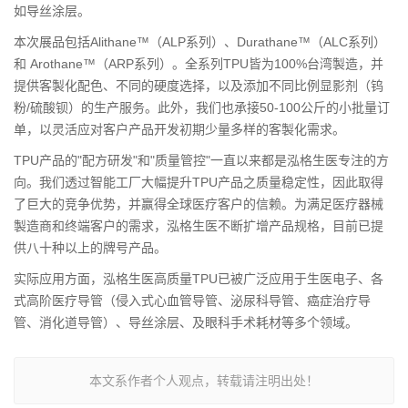
如导丝涂层。
本次展品包括Alithane™（ALP系列）、Durathane™（ALC系列）
和 Arothane™（ARP系列）。全系列TPU皆为100%台湾製造，并
提供客製化配色、不同的硬度选择，以及添加不同比例显影剂（钨
粉/硫酸钡）的生产服务。此外，我们也承接50-100公斤的小批量订
单，以灵活应对客户产品开发初期少量多样的客製化需求。
TPU产品的"配方研发"和"
质量
管控"一直以来都是泓格生医专注的方
向。我们透过智
能
工厂大幅提升TPU产品之
质量
稳定性，因此取得
了巨大的竞争优势，并赢得全球医疗客户的信赖。为满足
医疗器械
製造商和终端客户的需求，泓格生医不断扩增产品规格，目前已提
供八十种以上的牌号产品。
实际应用方面，泓格生医高
质量
TPU已被广泛应用于生医电子、各
式高阶医疗导管（侵入式心血管导管、泌尿科导管、癌症治疗导
管、消化道导管）、导丝涂层、及眼科手术耗材等多个领域。
本文系作者个人观点，转载请注明出处！