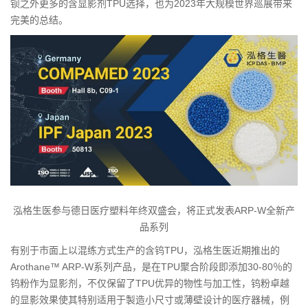
钡之外更多的含显影剂TPU选择，也为2023年大规模世界巡展带来
完美的总结。
泓格生医参与德日医疗塑料年终双盛会，将正式发表ARP-W全新产
品系列
有别于市面上以混练方式生产的含钨TPU，泓格生医近期推出的
Arothane™ ARP-W系列产品，是在TPU聚合阶段即添加30-80％的
钨粉作为显影剂，不仅保留了TPU优异的物性与加工性，钨粉卓越
的显影效果使其特别适用于製造小尺寸或薄壁设计的医疗器
械
，例