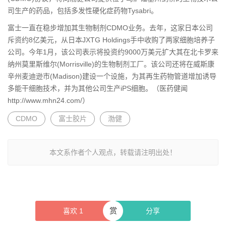
司生产的药品，包括多发性硬化症药物Tysabri。
富士一直在稳步增加其生物制剂CDMO业务。去年，这家日本公司
斥资约8亿美元，从日本JXTG Holdings手中收购了两家细胞培养子
公司。今年1月，该公司表示将投资约9000万美元扩大其在北卡罗来
纳州莫里斯维尔(Morrisville)的生物制剂工厂。该公司还将在威斯康
辛州麦迪逊市(Madison)建设一个设施，为其再生药物管道增加诱导
多能干细胞技术，并为其他公司生产iPS细胞。（医药健闻
http://www.mhn24.com/）
CDMO
富士胶片
渤健
本文系作者个人观点，转载请注明出处！
赏
喜欢
1
分享