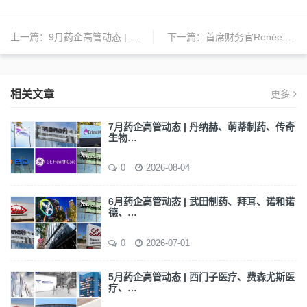
上一篇：
9月药企高管动态 | 辉瑞、诺华、GSK、渤健、百特、杨森、因美纳、龙沙、捷迈邦美、康蒂思、沃博联、百济神州等全球药企人事变动
下一篇：
首席财务官Renée Galá晋身为Jazz Pharmaceuticals的总裁兼首席运营官
相关文章
更多
7月药企高管动态 | 丹纳赫、萌蒂制药、传奇
生物…
0
2026-08-04
6月药企高管动态 | 武田制药、拜耳、诺和诺
德、…
0
2026-07-01
5月药企高管动态 | 西门子医疗、费森尤斯医
疗、…