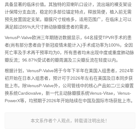
具备显著的临床价值。其独特的双喇叭口设计，流出端的裸支架设
计保障分支血流，稳定的多部位锚定特点，释放简便，植入前无需
预先放置固定支架。瓣膜尺寸规格多，适用范围广，在临床上可以
满足超过85%大尺寸肺动脉瓣膜患者的需求。
VenusP-Valve欧洲三年期随访数据显示，64名接受TPVR手术的患
者(尚有部分患者由于新冠疫情未能计入)手术成功率为100%，全因
死亡率及手术再干预率均为0，所有患者均未出现中度或重度肺动脉
瓣反流；96.87%受试者的瓣周漏及三尖瓣反流在轻度以内。
根据计划，VenusP-Valve将于今年下半年在美国入组患者，2024年
初开始在日本入组患者，预计可于2026年左右在美国及日本同步获
批上市。除VenusP-Valve外，公司管线中的核心产品如二/三尖瓣置
换系统Cardiovalve，新一代主动脉瓣膜系统Venus-Vitae，Venus-
PowerX等，均预期于2026年开始陆续在中国及国际市场获批上市。
本文系作者个人观点，转载请注明出处！