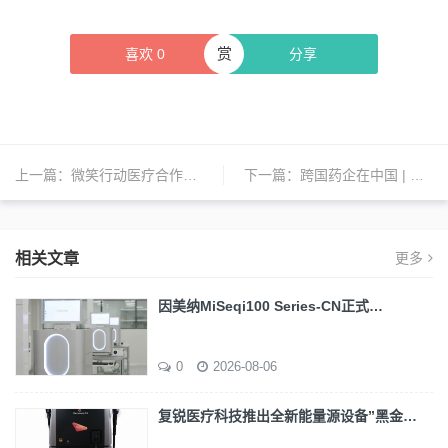
赏
喜欢
0
分享
上一篇：
微笑行动医疗合作医院在云南文山挂牌 迈瑞医疗捐赠设备助力唇腭裂患者
下一篇：
跨国药企在中国 | 辉瑞、美敦力、GE医疗、丹纳赫、波士顿科学、德国默克、岛津、安斯泰来、书赞桉诺等公司新动态
相关文章
更多
因美纳MiSeqi100 Series-CN正式…
0
2026-08-06
复锐医疗科技推出全新能量源设备”黑金…