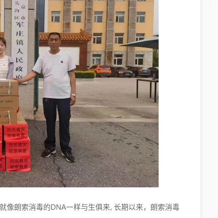
就像朗索消毒的DNA一样与生俱来, 长期以来，朗索消毒