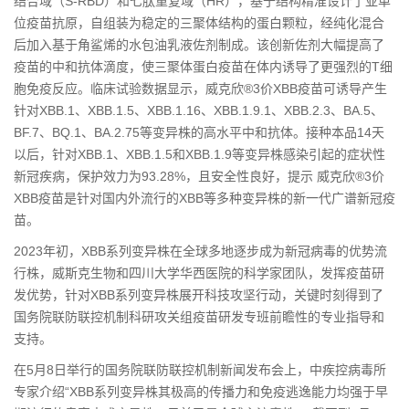
结合域（S-RBD）和七肽重复域（HR），基于结构精准设计了亚单
位疫苗抗原，自组装为稳定的三聚体结构的蛋白颗粒，经纯化混合
后加入基于角鲨烯的水包油乳液佐剂制成。该创新佐剂大幅提高了
疫苗的中和抗体滴度，使三聚体蛋白疫苗在体内诱导了更强烈的T细
胞免疫反应。临床试验数据显示，威克欣®3价XBB疫苗可诱导产生
针对XBB.1、XBB.1.5、XBB.1.16、XBB.1.9.1、XBB.2.3、BA.5、
BF.7、BQ.1、BA.2.75等变异株的高水平中和抗体。接种本品14天
以后，针对XBB.1、XBB.1.5和XBB.1.9等变异株感染引起的症状性
新冠疾病，保护效力为93.28%，且安全性良好，提示 威克欣®3价
XBB疫苗是针对国内外流行的XBB等多种变异株的新一代广谱新冠疫
苗。
2023年初，XBB系列变异株在全球多地逐步成为新冠病毒的优势流
行株，威斯克生物和四川大学华西医院的科学家团队，发挥疫苗研
发优势，针对XBB系列变异株展开科技攻坚行动，关键时刻得到了
国务院联防联控机制科研攻关组疫苗研发专班前瞻性的专业指导和
支持。
在5月8日举行的国务院联防联控机制新闻发布会上，中疾控病毒所
专家介绍“XBB系列变异株其极高的传播力和免疫逃逸能力均强于早