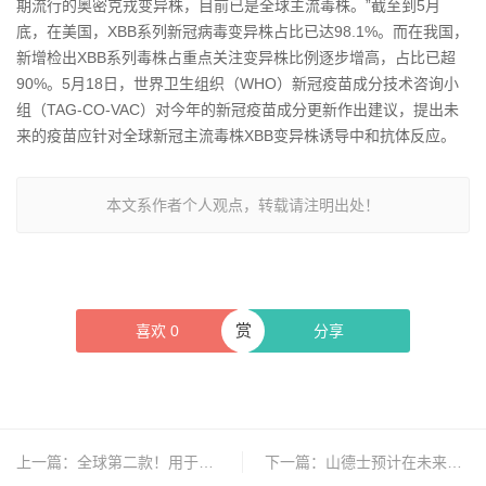
期流行的奥密克戎变异株，目前已是全球主流毒株。”截至到5月
底，在美国，XBB系列新冠病毒变异株占比已达98.1%。而在我国，
新增检出XBB系列毒株占重点关注变异株比例逐步增高，占比已超
90%。5月18日，世界卫生组织（WHO）新冠疫苗成分技术咨询小
组（TAG-CO-VAC）对今年的新冠疫苗成分更新作出建议，提出未
来的疫苗应针对全球新冠主流毒株XBB变异株诱导中和抗体反应。
本文系作者个人观点，转载请注明出处！
赏
喜欢
0
分享
上一篇：
全球第二款！用于骨质疏松症，迈威生物旗下迈利舒问世
下一篇：
山德士预计在未来五年内，其新产品可能将产生额外30亿美元的销售额