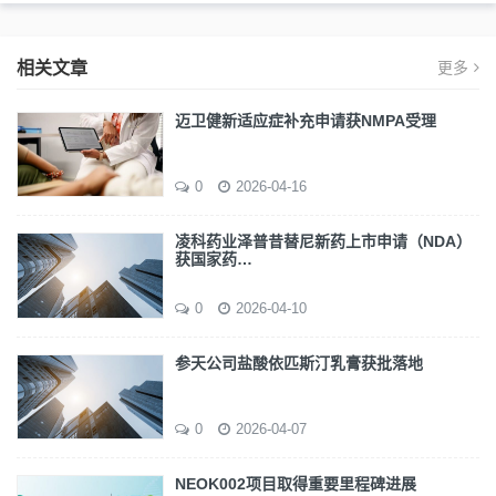
相关文章
更多
迈卫健新适应症补充申请获NMPA受理
0
2026-04-16
凌科药业泽普昔替尼新药上市申请（NDA）
获国家药…
0
2026-04-10
参天公司盐酸依匹斯汀乳膏获批落地
0
2026-04-07
NEOK002项目取得重要里程碑进展