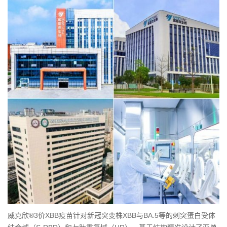
威克欣®3价XBB疫苗针对新冠突变株XBB与BA.5等的刺突蛋白受体